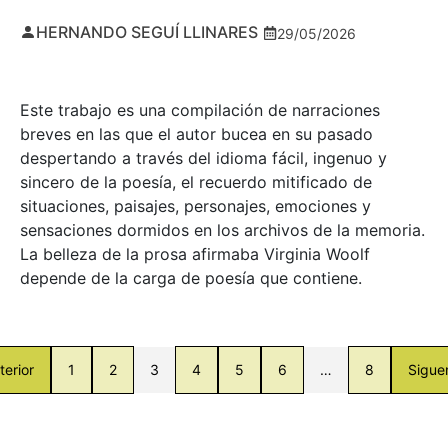
HERNANDO SEGUÍ LLINARES
29/05/2026
Este trabajo es una compilación de narraciones
breves en las que el autor bucea en su pasado
despertando a través del idioma fácil, ingenuo y
sincero de la poesía, el recuerdo mitificado de
situaciones, paisajes, personajes, emociones y
sensaciones dormidos en los archivos de la memoria.
La belleza de la prosa afirmaba Virginia Woolf
depende de la carga de poesía que contiene.
terior
1
2
3
4
5
6
…
8
Sigue