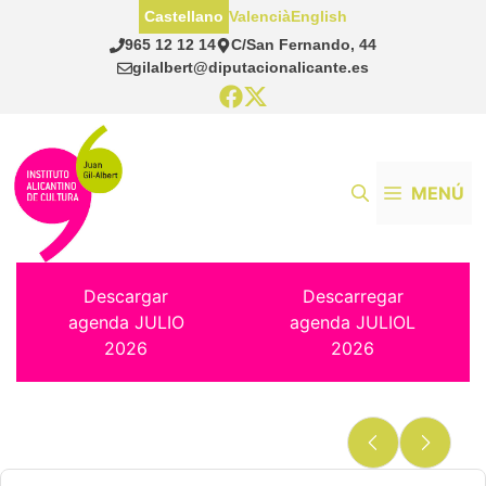
Saltar
Castellano
Valencià
English
al
965 12 12 14
C/San Fernando, 44
contenido
gilalbert@diputacionalicante.es
MENÚ
Descargar
Descarregar
agenda JULIO
agenda JULIOL
2026
2026