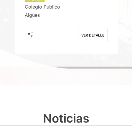
Colegio Público
Aigües
E
VER DETALLE
Noticias