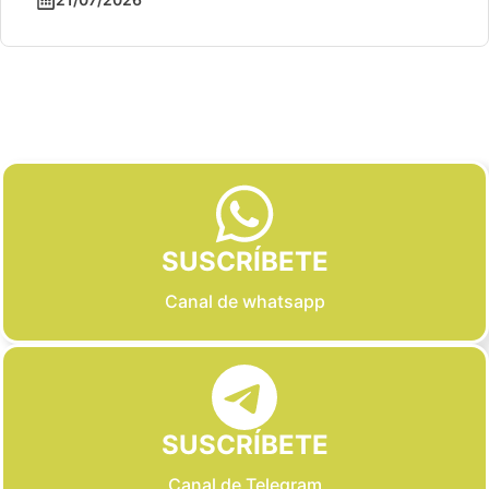
Slide 2 of 6
SUSCRÍBETE
Canal de whatsapp
SUSCRÍBETE
Canal de Telegram