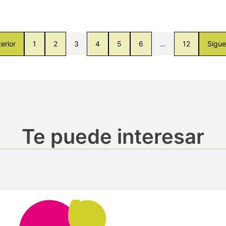
erior
1
2
3
4
5
6
…
12
Sigue
Te puede interesar