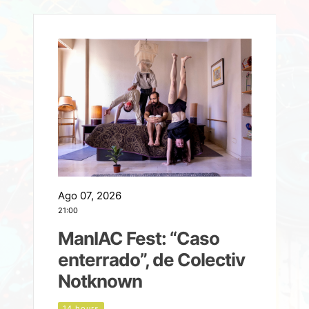
Ago 07, 2026
A
21:00
2
ManIAC Fest: “Caso
a
enterrado”, de Colectiv
Notknown
n
14 hours