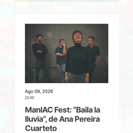
Ago 09, 2026
A
22:00
21
ManIAC Fest: “Baila la
a
lluvia”, de Ana Pereira
Cuarteto