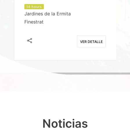
14 hours
Jardines de la Ermita
P
Finestrat
S
E
VER DETALLE
Noticias