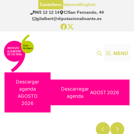
Saltar
Castellano
Valencià
English
al
965 12 12 14
C/San Fernando, 44
contenido
gilalbert@diputacionalicante.es
MENÚ
Descargar
agenda
Descarregar
AGOST
2026
AGOSTO
agenda
2026