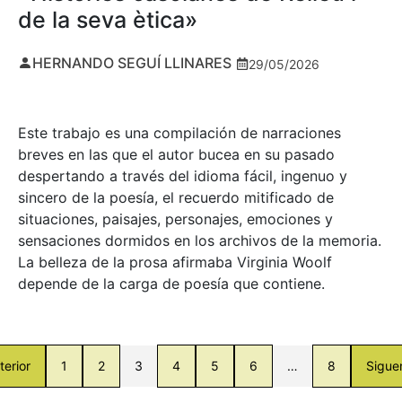
de la seva ètica»
HERNANDO SEGUÍ LLINARES
29/05/2026
Este trabajo es una compilación de narraciones
breves en las que el autor bucea en su pasado
despertando a través del idioma fácil, ingenuo y
sincero de la poesía, el recuerdo mitificado de
situaciones, paisajes, personajes, emociones y
sensaciones dormidos en los archivos de la memoria.
La belleza de la prosa afirmaba Virginia Woolf
depende de la carga de poesía que contiene.
terior
1
2
3
4
5
6
…
8
Sigue