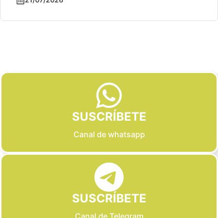
Slide 2 of 6
SUSCRÍBETE
Canal de whatsapp
SUSCRÍBETE
Canal de Telegram