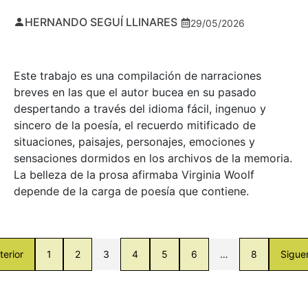
HERNANDO SEGUÍ LLINARES
29/05/2026
Este trabajo es una compilación de narraciones
breves en las que el autor bucea en su pasado
despertando a través del idioma fácil, ingenuo y
sincero de la poesía, el recuerdo mitificado de
situaciones, paisajes, personajes, emociones y
sensaciones dormidos en los archivos de la memoria.
La belleza de la prosa afirmaba Virginia Woolf
depende de la carga de poesía que contiene.
terior
1
2
3
4
5
6
…
8
Sigue