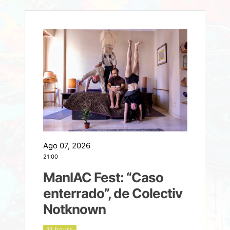
Ago 07, 2026
A
21:00
2
ManIAC Fest: “Caso
a
enterrado”, de Colectiv
Notknown
n
11 hours