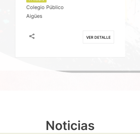
Colegio Público
Aigües
E
VER DETALLE
Noticias