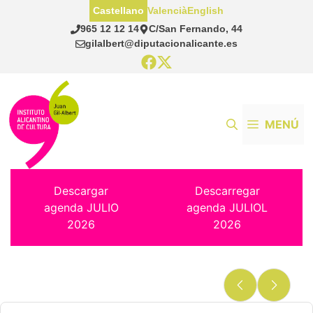
Saltar
Castellano
Valencià
English
al
965 12 12 14
C/San Fernando, 44
contenido
gilalbert@diputacionalicante.es
MENÚ
Descargar
Descarregar
agenda JULIO
agenda JULIOL
2026
2026