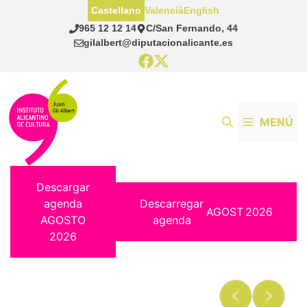
Saltar
Castellano
Valencià
English
al
965 12 12 14
C/San Fernando, 44
contenido
gilalbert@diputacionalicante.es
MENÚ
Descargar
agenda
Descarregar
AGOST
2026
AGOSTO
agenda
2026