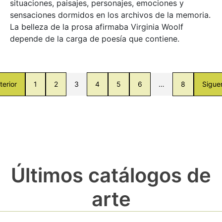
situaciones, paisajes, personajes, emociones y
sensaciones dormidos en los archivos de la memoria.
La belleza de la prosa afirmaba Virginia Woolf
depende de la carga de poesía que contiene.
terior
1
2
3
4
5
6
…
8
Sigue
Últimos catálogos de
arte