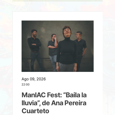
Ago 09, 2026
A
22:00
21
ManIAC Fest: “Baila la
a
lluvia”, de Ana Pereira
Cuarteto