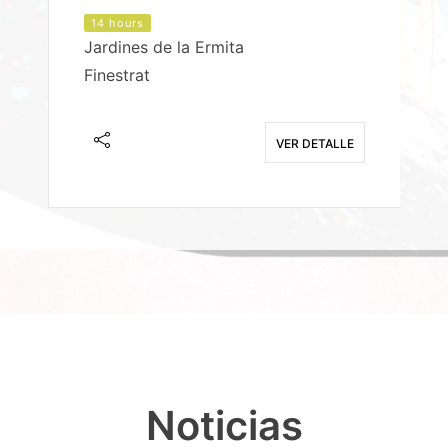
14 hours
Jardines de la Ermita
P
Finestrat
S
E
VER DETALLE
Noticias