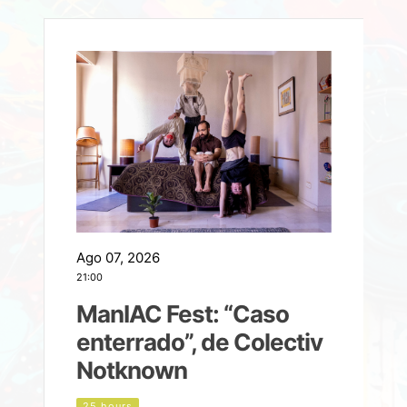
Ago 07, 2026
A
21:00
2
ManIAC Fest: “Caso
a
enterrado”, de Colectiv
Notknown
d
25 hours