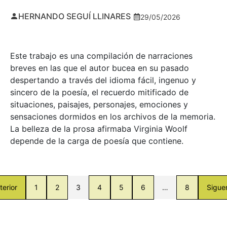
HERNANDO SEGUÍ LLINARES
29/05/2026
Este trabajo es una compilación de narraciones
breves en las que el autor bucea en su pasado
despertando a través del idioma fácil, ingenuo y
sincero de la poesía, el recuerdo mitificado de
situaciones, paisajes, personajes, emociones y
sensaciones dormidos en los archivos de la memoria.
La belleza de la prosa afirmaba Virginia Woolf
depende de la carga de poesía que contiene.
terior
1
2
3
4
5
6
…
8
Sigue