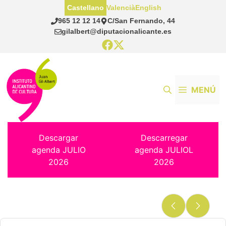
Saltar
Castellano
Valencià
English
al
965 12 12 14
C/San Fernando, 44
contenido
gilalbert@diputacionalicante.es
MENÚ
Descargar
Descarregar
agenda JULIO
agenda JULIOL
2026
2026