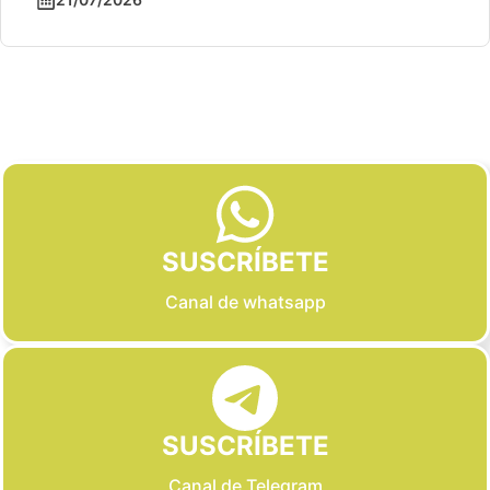
Slide 2 of 6
SUSCRÍBETE
Canal de whatsapp
SUSCRÍBETE
Canal de Telegram