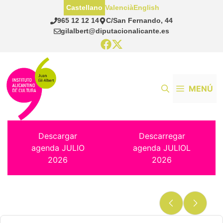
Saltar
Castellano
Valencià
English
al
965 12 12 14
C/San Fernando, 44
contenido
gilalbert@diputacionalicante.es
MENÚ
Descargar
Descarregar
agenda JULIO
agenda JULIOL
2026
2026