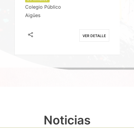
Colegio Público
Aigües
E
VER DETALLE
Noticias