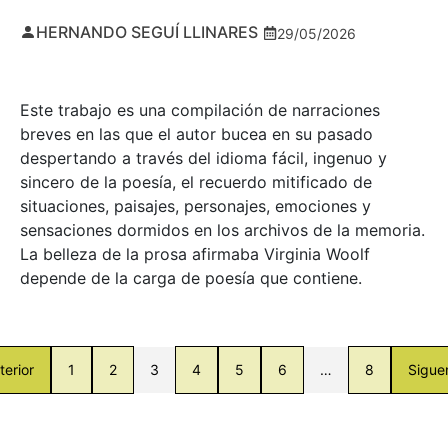
HERNANDO SEGUÍ LLINARES
29/05/2026
Este trabajo es una compilación de narraciones
breves en las que el autor bucea en su pasado
despertando a través del idioma fácil, ingenuo y
sincero de la poesía, el recuerdo mitificado de
situaciones, paisajes, personajes, emociones y
sensaciones dormidos en los archivos de la memoria.
La belleza de la prosa afirmaba Virginia Woolf
depende de la carga de poesía que contiene.
terior
1
2
3
4
5
6
…
8
Sigue