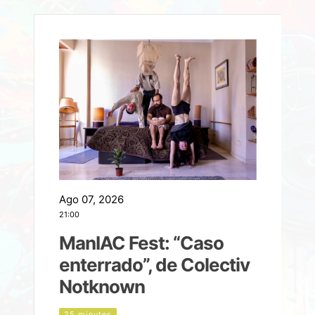
Ago 07, 2026
A
21:00
2
ManIAC Fest: “Caso
a
enterrado”, de Colectiv
Notknown
n
25 minutes