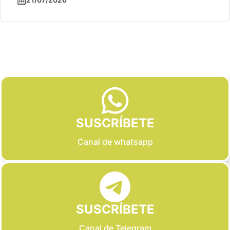
Slide 2 of 6
SUSCRÍBETE
Canal de whatsapp
SUSCRÍBETE
Canal de Telegram