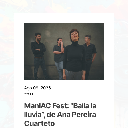
Ago 09, 2026
A
22:00
21
ManIAC Fest: “Baila la
a
lluvia”, de Ana Pereira
Cuarteto