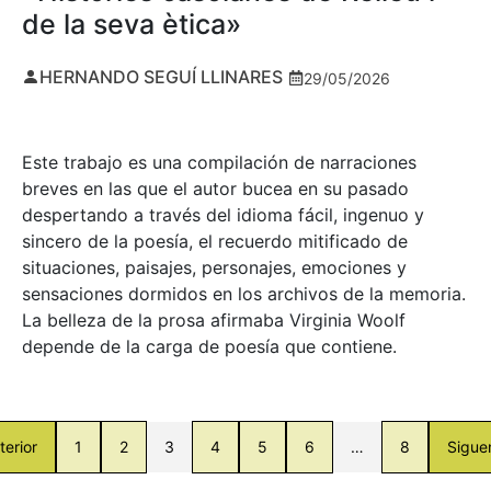
de la seva ètica»
HERNANDO SEGUÍ LLINARES
29/05/2026
Este trabajo es una compilación de narraciones
breves en las que el autor bucea en su pasado
despertando a través del idioma fácil, ingenuo y
sincero de la poesía, el recuerdo mitificado de
situaciones, paisajes, personajes, emociones y
sensaciones dormidos en los archivos de la memoria.
La belleza de la prosa afirmaba Virginia Woolf
depende de la carga de poesía que contiene.
terior
1
2
3
4
5
6
…
8
Sigue