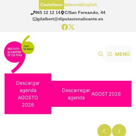
Saltar
Castellano
Valencià
English
al
965 12 12 14
C/San Fernando, 44
contenido
gilalbert@diputacionalicante.es
MENÚ
Descargar
agenda
Descarregar
AGOST
2026
AGOSTO
agenda
2026