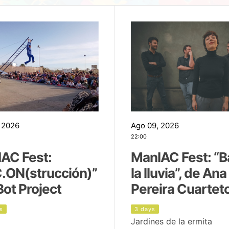
 2026
Ago 09, 2026
22:00
AC Fest:
ManIAC Fest: “B
.ON(strucción)”
la lluvia”, de Ana
Bot Project
Pereira Cuartet
s
3 days
Jardines de la ermita