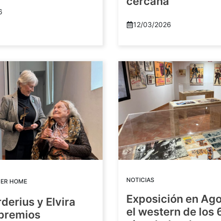
cercana
6
12/03/2026
NOTICIAS
DER HOME
Exposición en Ago
rderius y Elvira
el western de los 
 premios