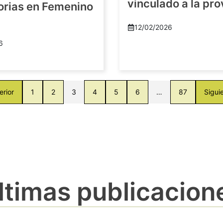
vinculado a la pro
orias en Femenino
12/02/2026
6
erior
1
2
3
4
5
6
…
87
Sigui
ltimas publicacion