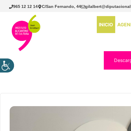
Saltar
965 12 12 14
C/San Fernando, 44
gilalbert@diputacional
al
contenido
INICIO
AGEN
Descar