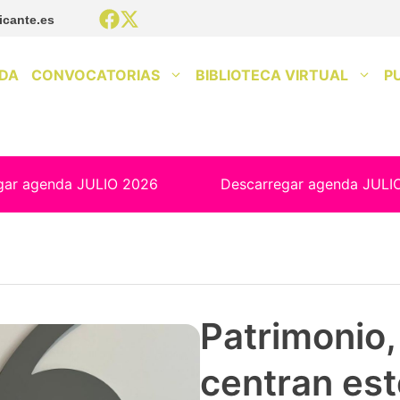
icante.es
DA
CONVOCATORIAS
BIBLIOTECA VIRTUAL
P
gar agenda JULIO 2026
Descarregar agenda JULI
Patrimonio, 
centran est