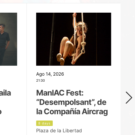
Ago 14, 2026
Ag
21:30
21
aila
ManIAC Fest:
M
“Desempolsant”, de
“
o
la Compañía Aircrag
D
8 days
9
Plaza de la Libertad
pa