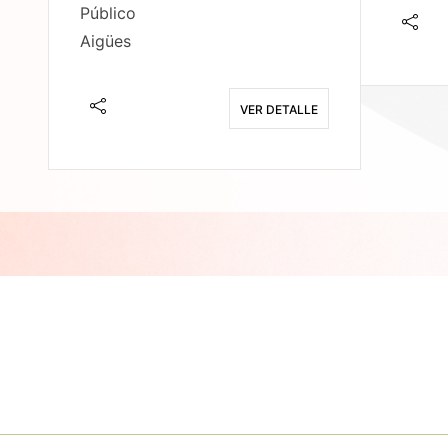
Público
Aigües
E
VER DETALLE