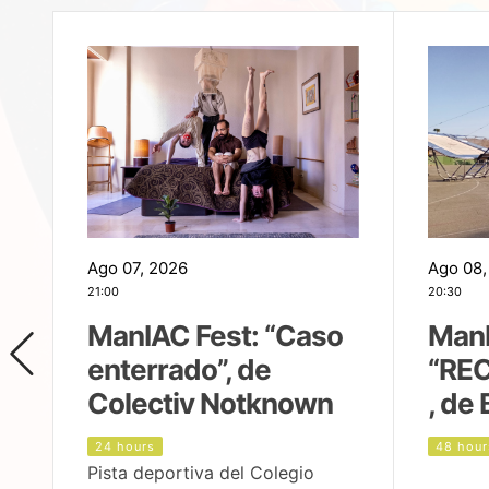
Ago 07, 2026
Ago 08,
21:00
20:30
ManIAC Fest: “Caso
ManI
enterrado”, de
“REC
Colectiv Notknown
, de 
24 hours
48 hour
Pista deportiva del Colegio