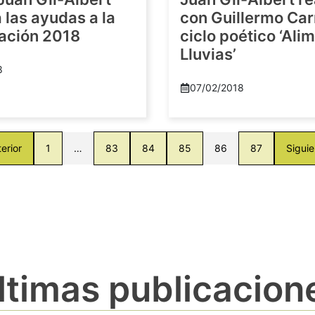
las ayudas a la
con Guillermo Car
gación 2018
ciclo poético ‘Al
Lluvias’
8
07/02/2018
erior
1
…
83
84
85
86
87
Siguie
ltimas publicacion