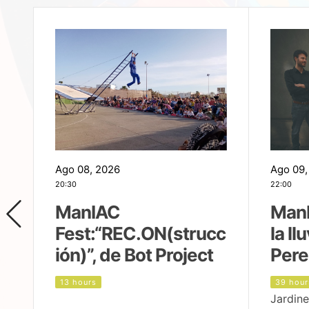
Ago 08, 2026
Ago 09,
20:30
22:00
ManIAC
ManI
Fest:“REC.ON(strucc
la ll
ión)”, de Bot Project
Pere
13 hours
39 hour
Jardine