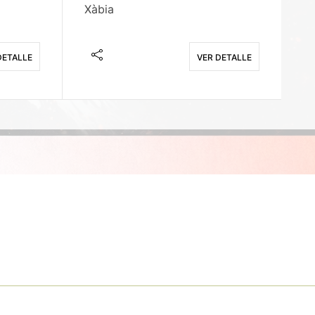
Xàbia
M
DETALLE
VER DETALLE