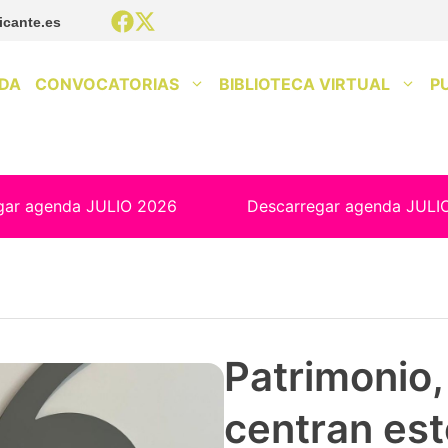
icante.es
DA
CONVOCATORIAS
BIBLIOTECA VIRTUAL
P
gar agenda JULIO 2026
Descarregar agenda JULI
Patrimonio, 
centran est