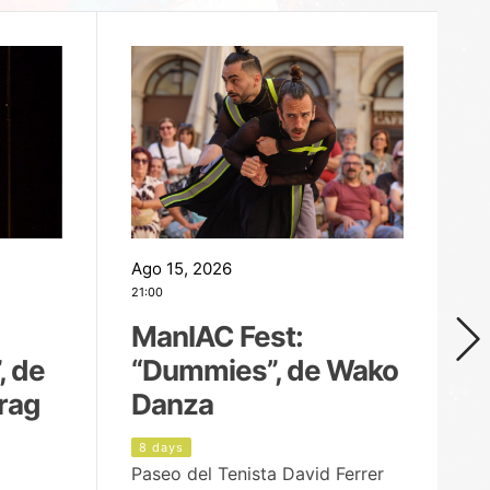
Ago 15, 2026
Ag
21:00
19
ManIAC Fest:
M
, de
“Dummies”, de Wako
n
rag
Danza
Í
8 days
8
Paseo del Tenista David Ferrer
Ce