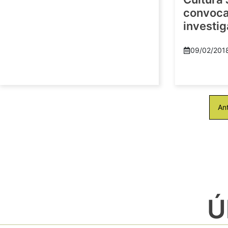
convoca 
investi
09/02/201
Ant
Ú