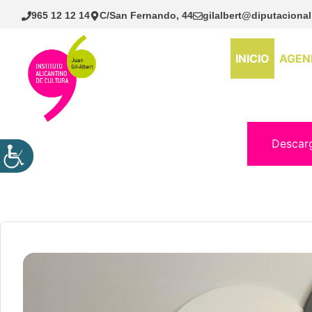
Saltar
965 12 12 14
C/San Fernando, 44
gilalbert@diputacional
al
contenido
INICIO
AGEN
Descar