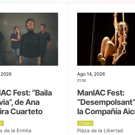
 2026
Ago 14, 2026
21:30
AC Fest: “Baila
ManIAC Fest:
uvia”, de Ana
“Desempolsant”
ira Cuarteto
la Compañía Aic
s
7 days
s de la Ermita
Plaza de la Libertad