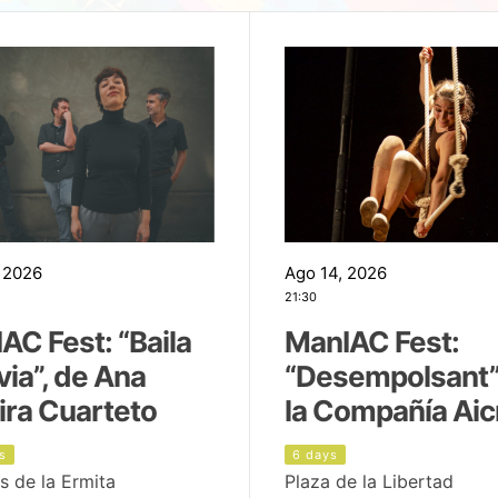
 2026
Ago 14, 2026
21:30
AC Fest: “Baila
ManIAC Fest:
uvia”, de Ana
“Desempolsant”
ira Cuarteto
la Compañía Aic
s
6 days
s de la Ermita
Plaza de la Libertad