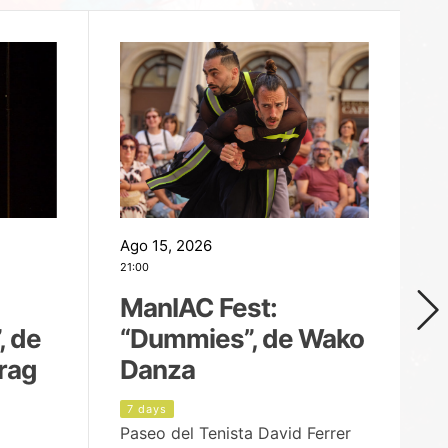
Ago 15, 2026
Ag
21:00
19
ManIAC Fest:
M
, de
“Dummies”, de Wako
n
rag
Danza
Í
7 days
8
Paseo del Tenista David Ferrer
Ce