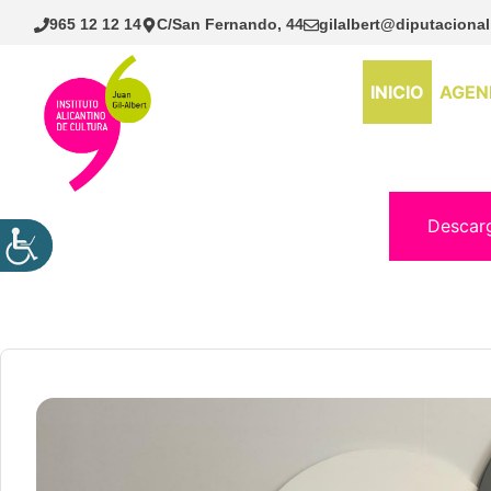
Saltar
965 12 12 14
C/San Fernando, 44
gilalbert@diputacional
al
contenido
INICIO
AGEN
Descar