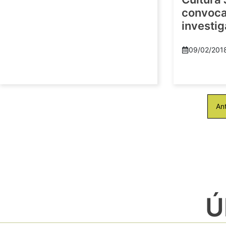
convoca 
investi
09/02/201
Ant
Ú