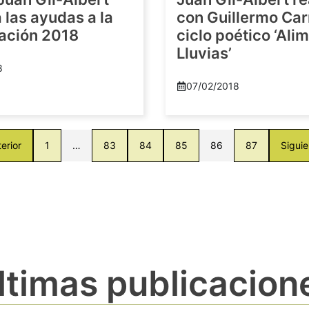
las ayudas a la
con Guillermo Car
gación 2018
ciclo poético ‘Al
Lluvias’
8
07/02/2018
erior
1
…
83
84
85
86
87
Siguie
ltimas publicacion