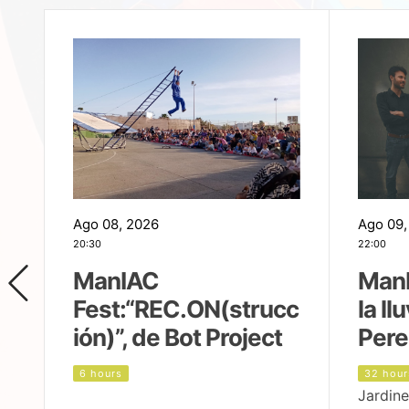
Ago 08, 2026
Ago 09,
20:30
22:00
ManIAC
ManI
Fest:“REC.ON(strucc
la ll
ión)”, de Bot Project
Pere
6 hours
32 hour
Jardine