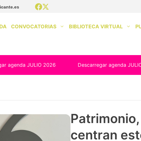
icante.es
DA
CONVOCATORIAS
BIBLIOTECA VIRTUAL
P
gar agenda JULIO 2026
Descarregar agenda JULI
Patrimonio, 
centran est