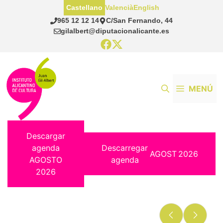
Saltar
Castellano
Valencià
English
al
965 12 12 14
C/San Fernando, 44
contenido
gilalbert@diputacionalicante.es
MENÚ
Descargar
agenda
Descarregar
AGOST
2026
AGOSTO
agenda
2026