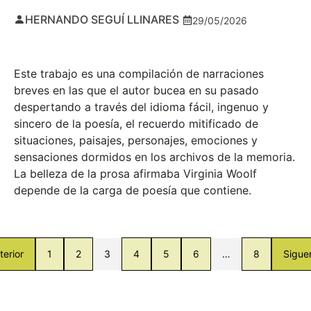
HERNANDO SEGUÍ LLINARES
29/05/2026
Este trabajo es una compilación de narraciones
breves en las que el autor bucea en su pasado
despertando a través del idioma fácil, ingenuo y
sincero de la poesía, el recuerdo mitificado de
situaciones, paisajes, personajes, emociones y
sensaciones dormidos en los archivos de la memoria.
La belleza de la prosa afirmaba Virginia Woolf
depende de la carga de poesía que contiene.
terior
1
2
3
4
5
6
…
8
Sigue