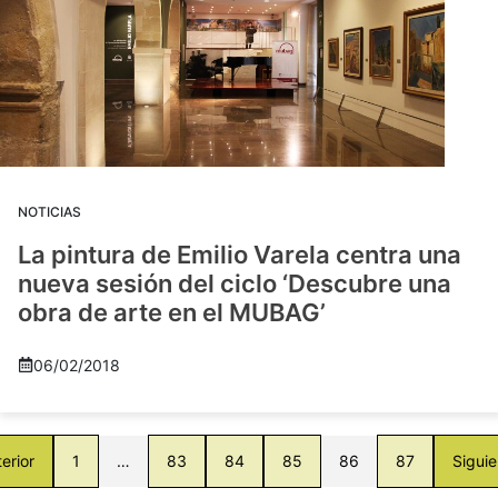
NOTICIAS
La pintura de Emilio Varela centra una
nueva sesión del ciclo ‘Descubre una
obra de arte en el MUBAG’
06/02/2018
erior
1
…
83
84
85
86
87
Siguie