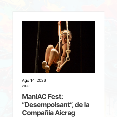
Ago 14, 2026
A
21:30
21
ManIAC Fest:
a
“Desempolsant”, de la
Compañía Aicrag