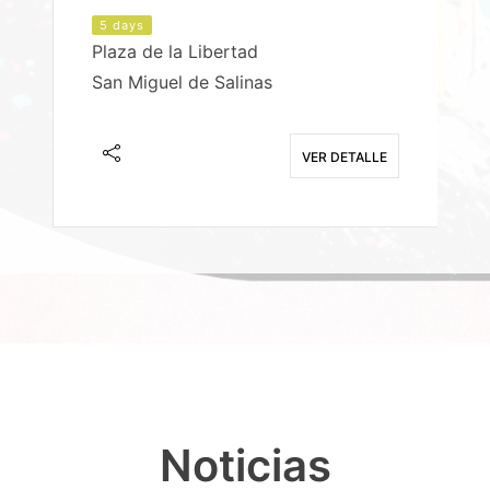
5 days
Plaza de la Libertad
P
San Miguel de Salinas
X
E
VER DETALLE
Noticias