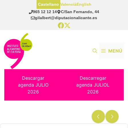
Saltar
Castellano
Valencià
English
al
965 12 12 14
C/San Fernando, 44
contenido
gilalbert@diputacionalicante.es
MENÚ
Descargar
Descarregar
agenda JULIO
agenda JULIOL
2026
2026