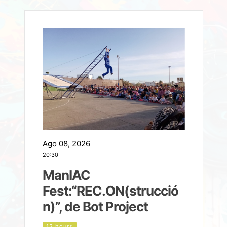
Ago 08, 2026
A
20:30
2
ManIAC
M
a
Fest:“REC.ON(strucció
l
n)”, de Bot Project
13 hours