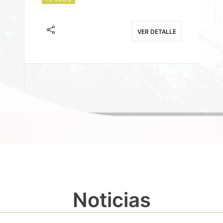
J
F
VER DETALLE
E
Noticias