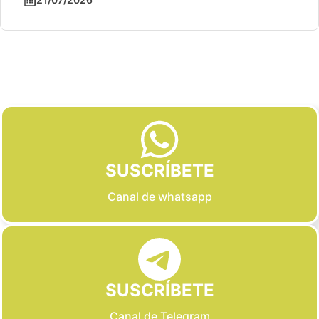
Slide 2 of 6
SUSCRÍBETE
Canal de whatsapp
SUSCRÍBETE
Canal de Telegram