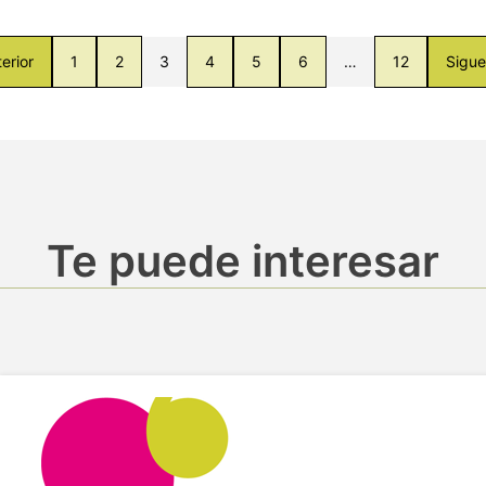
erior
1
2
3
4
5
6
…
12
Sigue
Te puede interesar