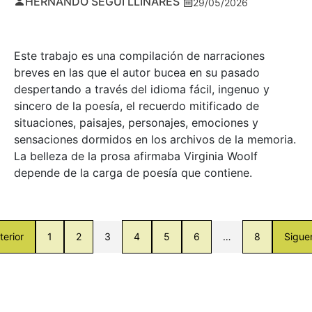
HERNANDO SEGUÍ LLINARES
29/05/2026
Este trabajo es una compilación de narraciones
breves en las que el autor bucea en su pasado
despertando a través del idioma fácil, ingenuo y
sincero de la poesía, el recuerdo mitificado de
situaciones, paisajes, personajes, emociones y
sensaciones dormidos en los archivos de la memoria.
La belleza de la prosa afirmaba Virginia Woolf
depende de la carga de poesía que contiene.
terior
1
2
3
4
5
6
…
8
Sigue