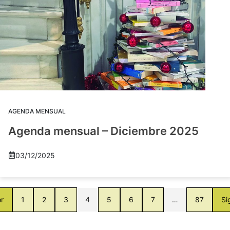
AGENDA MENSUAL
Agenda mensual – Diciembre 2025
03/12/2025
or
1
2
3
4
5
6
7
…
87
Si