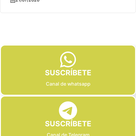
Slide 2 of 6
SUSCRÍBETE
Canal de whatsapp
SUSCRÍBETE
Canal de Telegram