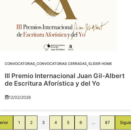
,
,
CONVOCATORIAS
CONVOCATORIAS CERRADAS
SLIDER HOME
III Premio Internacional Juan Gil-Albert
de Escritura Aforística y del Yo
12/02/2026
erior
1
2
3
4
5
6
…
87
Sigui