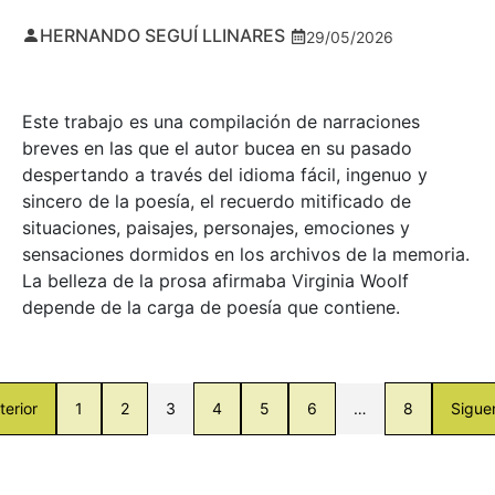
HERNANDO SEGUÍ LLINARES
29/05/2026
Este trabajo es una compilación de narraciones
breves en las que el autor bucea en su pasado
despertando a través del idioma fácil, ingenuo y
sincero de la poesía, el recuerdo mitificado de
situaciones, paisajes, personajes, emociones y
sensaciones dormidos en los archivos de la memoria.
La belleza de la prosa afirmaba Virginia Woolf
depende de la carga de poesía que contiene.
terior
1
2
3
4
5
6
…
8
Sigue