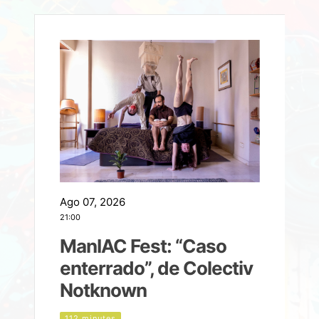
Ago 07, 2026
A
21:00
2
ManIAC Fest: “Caso
a
enterrado”, de Colectiv
Notknown
n
112 minutes