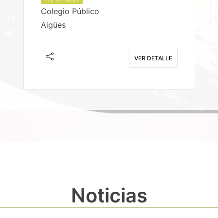
Colegio Público
Aigües
E
VER DETALLE
Noticias