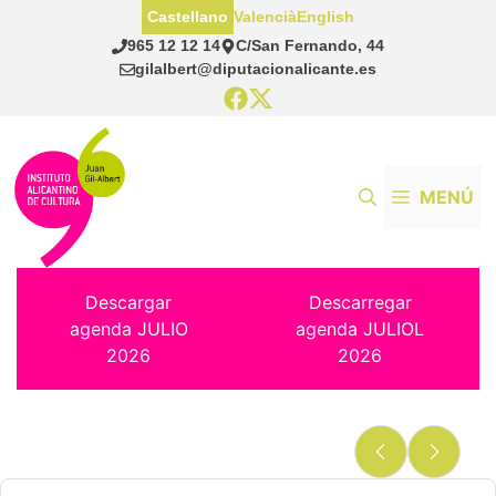
Saltar
Castellano
Valencià
English
al
965 12 12 14
C/San Fernando, 44
contenido
gilalbert@diputacionalicante.es
MENÚ
Descargar
Descarregar
agenda JULIO
agenda JULIOL
2026
2026