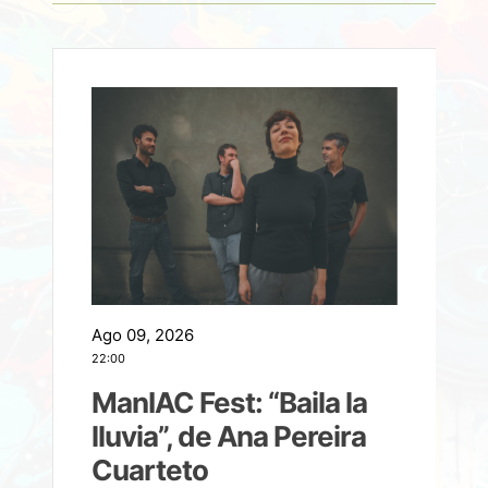
Ago 09, 2026
A
22:00
21
ManIAC Fest: “Baila la
a
lluvia”, de Ana Pereira
Cuarteto