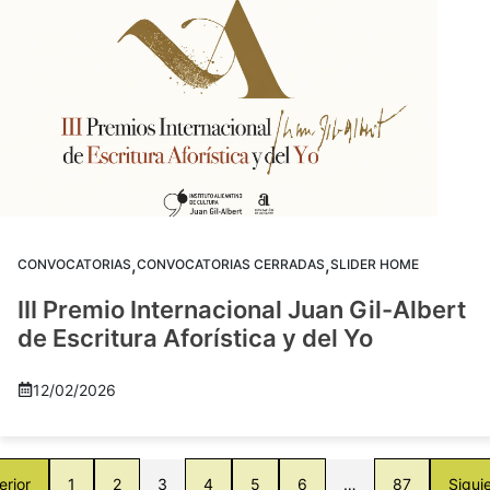
,
,
CONVOCATORIAS
CONVOCATORIAS CERRADAS
SLIDER HOME
III Premio Internacional Juan Gil-Albert
de Escritura Aforística y del Yo
12/02/2026
erior
1
2
3
4
5
6
…
87
Sigui