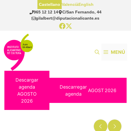
Saltar
Castellano
Valencià
English
al
965 12 12 14
C/San Fernando, 44
contenido
gilalbert@diputacionalicante.es
MENÚ
Descargar
agenda
Descarregar
AGOST
2026
AGOSTO
agenda
2026