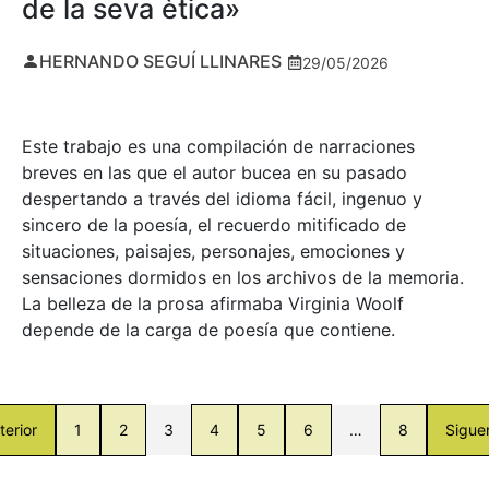
de la seva ètica»
HERNANDO SEGUÍ LLINARES
29/05/2026
Este trabajo es una compilación de narraciones
breves en las que el autor bucea en su pasado
despertando a través del idioma fácil, ingenuo y
sincero de la poesía, el recuerdo mitificado de
situaciones, paisajes, personajes, emociones y
sensaciones dormidos en los archivos de la memoria.
La belleza de la prosa afirmaba Virginia Woolf
depende de la carga de poesía que contiene.
terior
1
2
3
4
5
6
…
8
Sigue