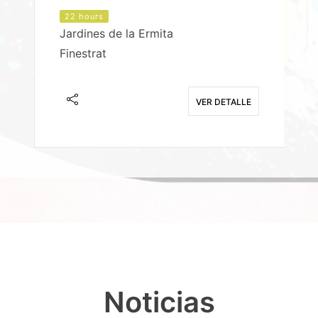
22 hours
Jardines de la Ermita
P
Finestrat
S
E
VER DETALLE
Noticias