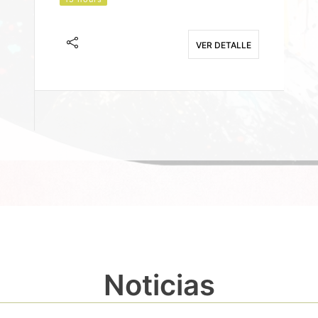
J
F
VER DETALLE
E
Noticias