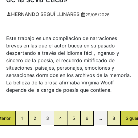
HERNANDO SEGUÍ LLINARES
29/05/2026
Este trabajo es una compilación de narraciones
breves en las que el autor bucea en su pasado
despertando a través del idioma fácil, ingenuo y
sincero de la poesía, el recuerdo mitificado de
situaciones, paisajes, personajes, emociones y
sensaciones dormidos en los archivos de la memoria.
La belleza de la prosa afirmaba Virginia Woolf
depende de la carga de poesía que contiene.
terior
1
2
3
4
5
6
…
8
Sigue