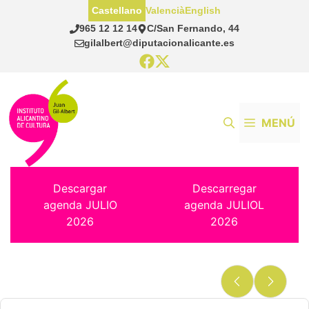
Saltar
Castellano
Valencià
English
al
965 12 12 14
C/San Fernando, 44
contenido
gilalbert@diputacionalicante.es
MENÚ
Descargar
Descarregar
agenda JULIO
agenda JULIOL
2026
2026