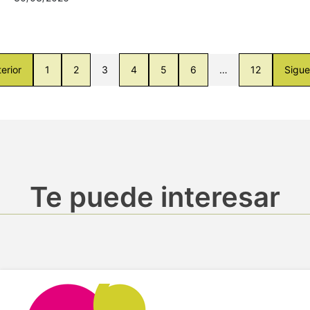
erior
1
2
3
4
5
6
…
12
Sigue
Te puede interesar