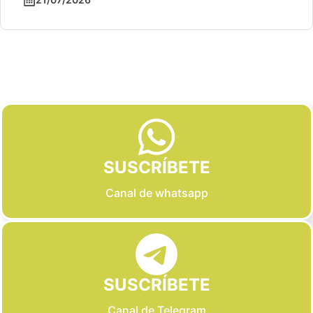
Slide 2 of 6
SUSCRÍBETE
Canal de whatsapp
SUSCRÍBETE
Canal de Telegram