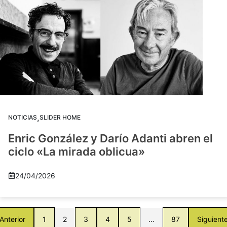
,
NOTICIAS
SLIDER HOME
Enric González y Darío Adanti abren el
ciclo «La mirada oblicua»
24/04/2026
Anterior
1
2
3
4
5
…
87
Siguient