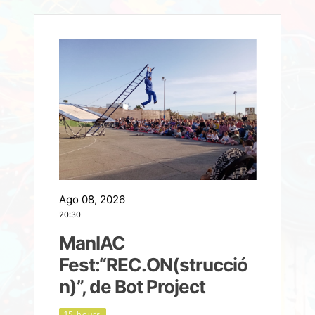
Ago 08, 2026
A
20:30
2
ManIAC
M
a
Fest:“REC.ON(strucció
l
n)”, de Bot Project
15 hours