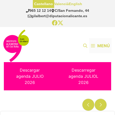
Saltar
Castellano
Valencià
English
al
965 12 12 14
C/San Fernando, 44
contenido
gilalbert@diputacionalicante.es
MENÚ
Descargar
Descarregar
agenda JULIO
agenda JULIOL
2026
2026