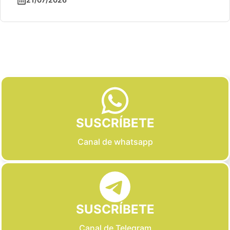
Slide 2 of 6
SUSCRÍBETE
Canal de whatsapp
SUSCRÍBETE
Canal de Telegram