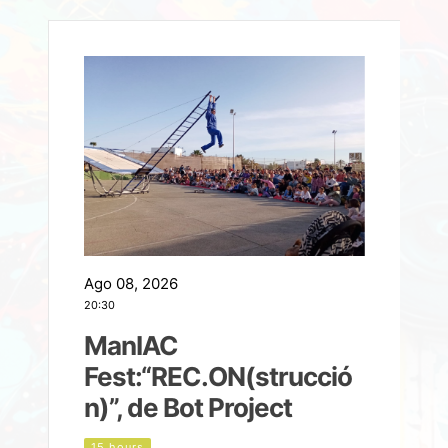
Ago 08, 2026
A
20:30
2
ManIAC
M
a
Fest:“REC.ON(strucció
l
n)”, de Bot Project
15 hours