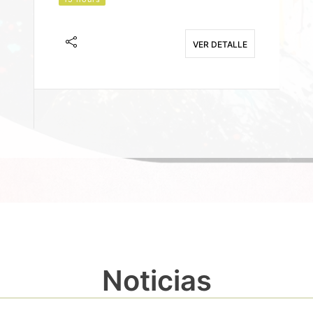
J
F
VER DETALLE
E
Noticias