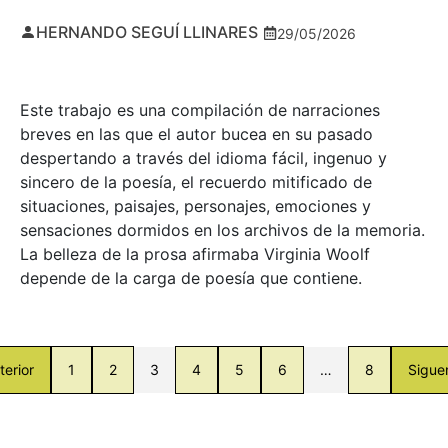
HERNANDO SEGUÍ LLINARES
29/05/2026
Este trabajo es una compilación de narraciones
breves en las que el autor bucea en su pasado
despertando a través del idioma fácil, ingenuo y
sincero de la poesía, el recuerdo mitificado de
situaciones, paisajes, personajes, emociones y
sensaciones dormidos en los archivos de la memoria.
La belleza de la prosa afirmaba Virginia Woolf
depende de la carga de poesía que contiene.
terior
1
2
3
4
5
6
…
8
Sigue