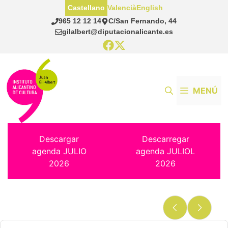
Saltar
Castellano
Valencià
English
al
965 12 12 14
C/San Fernando, 44
contenido
gilalbert@diputacionalicante.es
MENÚ
Descargar
Descarregar
agenda JULIO
agenda JULIOL
2026
2026