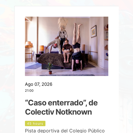
Ago 07, 2026
A
21:00
2
e
“Caso enterrado”, de
Colectiv Notknown
d
45 hours
Pista deportiva del Colegio Público
P