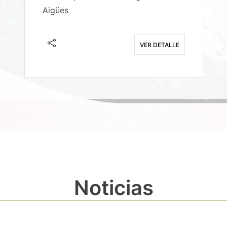
Aigües
A
E
VER DETALLE
Noticias