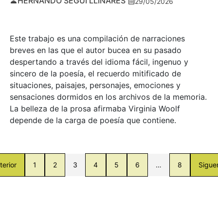
HERNANDO SEGUÍ LLINARES
29/05/2026
Este trabajo es una compilación de narraciones
breves en las que el autor bucea en su pasado
despertando a través del idioma fácil, ingenuo y
sincero de la poesía, el recuerdo mitificado de
situaciones, paisajes, personajes, emociones y
sensaciones dormidos en los archivos de la memoria.
La belleza de la prosa afirmaba Virginia Woolf
depende de la carga de poesía que contiene.
terior
1
2
3
4
5
6
…
8
Sigue