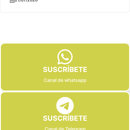
Slide 2 of 6
SUSCRÍBETE
Canal de whatsapp
SUSCRÍBETE
Canal de Telegram