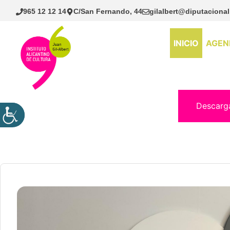
Saltar
965 12 12 14
C/San Fernando, 44
gilalbert@diputacional
al
contenido
INICIO
AGEN
Descarg