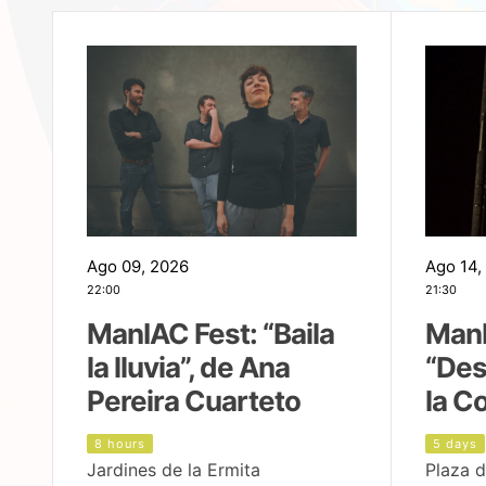
Ago 09, 2026
Ago 14,
22:00
21:30
ManIAC Fest: “Baila
ManI
la lluvia”, de Ana
“Des
Pereira Cuarteto
la C
8 hours
5 days
Jardines de la Ermita
Plaza d