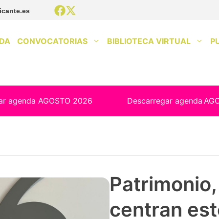
icante.es
DA
CONVOCATORIAS
BIBLIOTECA VIRTUAL
P
ar agenda AGOSTO 2026
Descarregar agenda
AG
Patrimonio, 
centran est