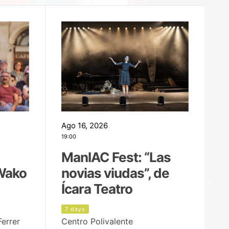
Ago 16, 2026
Ag
19:00
22
ManIAC Fest: “Las
M
Wako
novias viudas”, de
l
Ícara Teatro
P
7 days
8
Ferrer
Centro Polivalente
Ja