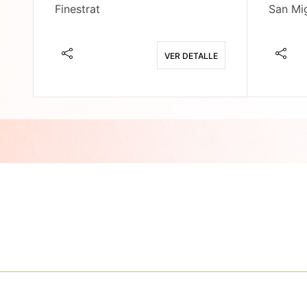
Finestrat
San Mig
E
VER DETALLE