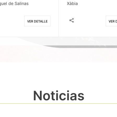
uel de Salinas
Xàbia
VER DETALLE
VER 
Noticias