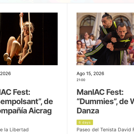
 2026
Ago 15, 2026
21:00
AC Fest:
ManIAC Fest:
empolsant”, de
“Dummies”, de 
ompañía Aicrag
Danza
6 days
e la Libertad
Paseo del Tenista David 