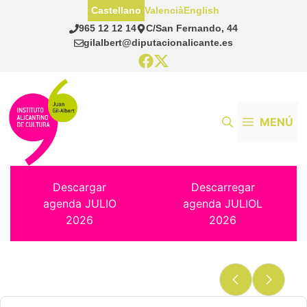
Saltar
Castellano
Valencià
English
al
965 12 12 14
C/San Fernando, 44
contenido
gilalbert@diputacionalicante.es
MENÚ
Descargar
Descarregar
agenda JULIO
agenda JULIOL
2026
2026