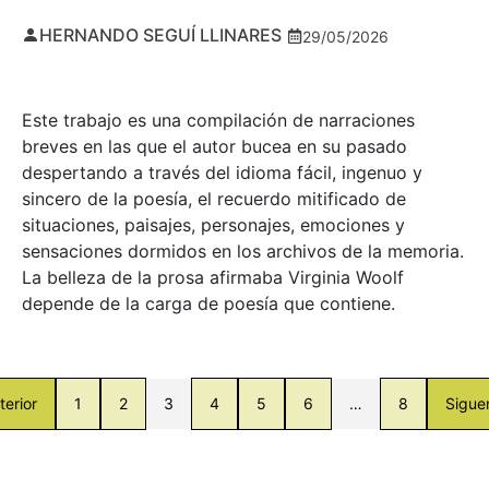
HERNANDO SEGUÍ LLINARES
29/05/2026
Este trabajo es una compilación de narraciones
breves en las que el autor bucea en su pasado
despertando a través del idioma fácil, ingenuo y
sincero de la poesía, el recuerdo mitificado de
situaciones, paisajes, personajes, emociones y
sensaciones dormidos en los archivos de la memoria.
La belleza de la prosa afirmaba Virginia Woolf
depende de la carga de poesía que contiene.
terior
1
2
3
4
5
6
…
8
Sigue