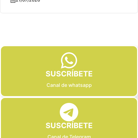
Slide 2 of 6
SUSCRÍBETE
Canal de whatsapp
SUSCRÍBETE
Canal de Telegram