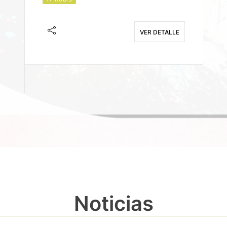
J
F
VER DETALLE
E
Noticias