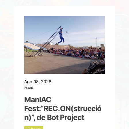
Ago 08, 2026
A
20:30
2
ManIAC
M
a
Fest:“REC.ON(strucció
l
n)”, de Bot Project
17 hours