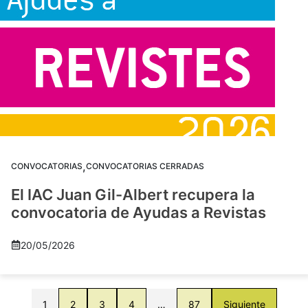
,
CONVOCATORIAS
CONVOCATORIAS CERRADAS
El IAC Juan Gil-Albert recupera la
convocatoria de Ayudas a Revistas
20/05/2026
1
2
3
4
…
87
Siguiente