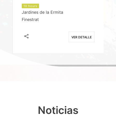
10 hours
Jardines de la Ermita
P
Finestrat
S
E
VER DETALLE
Noticias