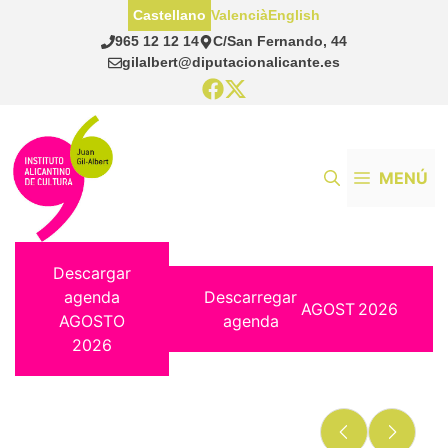
Saltar
Castellano
Valencià
English
al
965 12 12 14
C/San Fernando, 44
contenido
gilalbert@diputacionalicante.es
MENÚ
Descargar
agenda
Descarregar
AGOST
2026
AGOSTO
agenda
2026