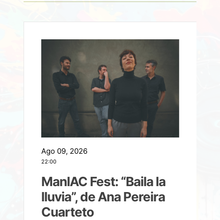
Ago 09, 2026
A
22:00
21
ManIAC Fest: “Baila la
a
lluvia”, de Ana Pereira
Cuarteto