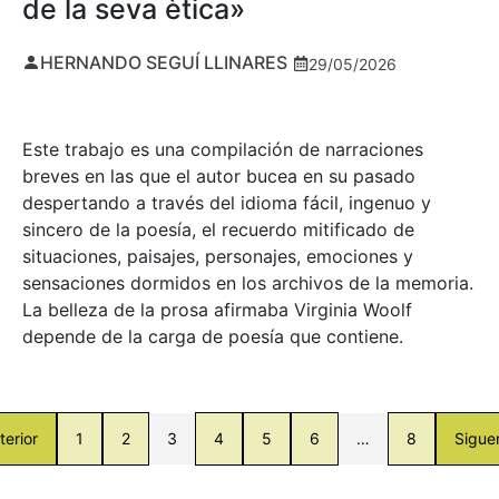
de la seva ètica»
HERNANDO SEGUÍ LLINARES
29/05/2026
Este trabajo es una compilación de narraciones
breves en las que el autor bucea en su pasado
despertando a través del idioma fácil, ingenuo y
sincero de la poesía, el recuerdo mitificado de
situaciones, paisajes, personajes, emociones y
sensaciones dormidos en los archivos de la memoria.
La belleza de la prosa afirmaba Virginia Woolf
depende de la carga de poesía que contiene.
terior
1
2
3
4
5
6
…
8
Sigue