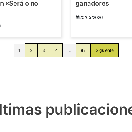
n «Será o no
ganadores
20/05/2026
6
1
2
3
4
…
87
Siguiente
ltimas publicacion