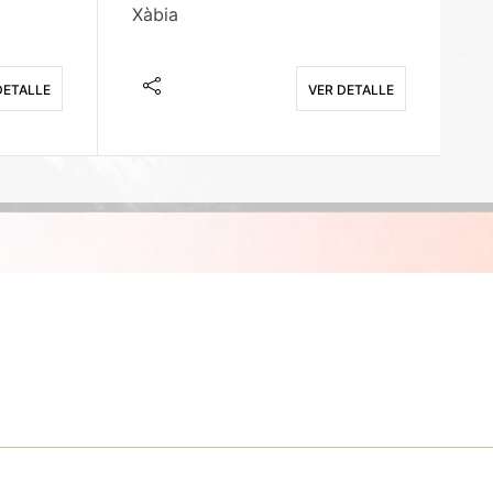
Xàbia
M
DETALLE
VER DETALLE