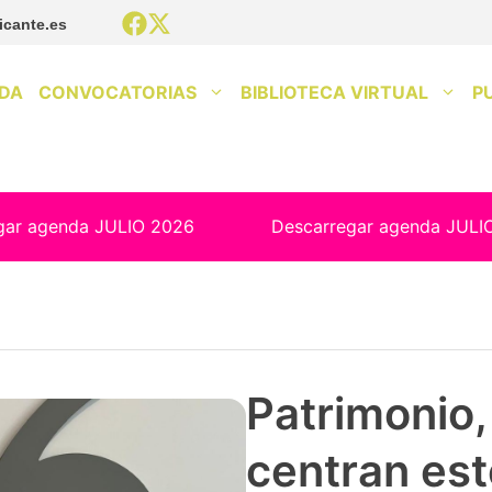
icante.es
DA
CONVOCATORIAS
BIBLIOTECA VIRTUAL
P
gar agenda JULIO 2026
Descarregar agenda JULI
Patrimonio, 
centran est