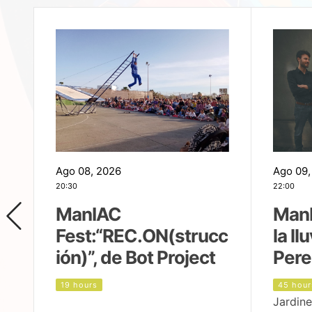
Ago 08, 2026
Ago 09,
20:30
22:00
ManIAC
ManI
Fest:“REC.ON(strucc
la ll
ión)”, de Bot Project
Pere
19 hours
45 hour
Jardine