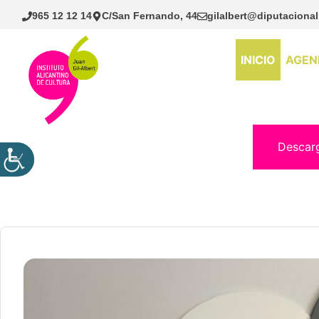
Saltar
965 12 12 14
C/San Fernando, 44
gilalbert@diputacional
al
contenido
INICIO
AGEN
Descar