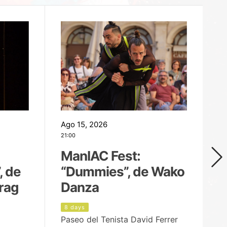
Ago 15, 2026
Ag
21:00
19
ManIAC Fest:
M
, de
“Dummies”, de Wako
n
rag
Danza
Í
8 days
9
Paseo del Tenista David Ferrer
Ce