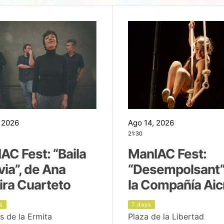
 2026
Ago 14, 2026
21:30
AC Fest: “Baila
ManIAC Fest:
uvia”, de Ana
“Desempolsant”
ira Cuarteto
la Compañía Aic
s
7 days
s de la Ermita
Plaza de la Libertad