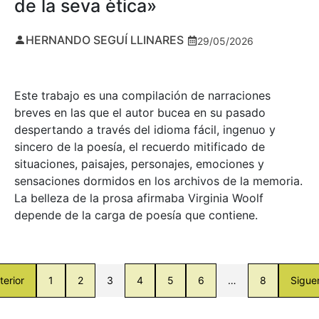
de la seva ètica»
HERNANDO SEGUÍ LLINARES
29/05/2026
Este trabajo es una compilación de narraciones
breves en las que el autor bucea en su pasado
despertando a través del idioma fácil, ingenuo y
sincero de la poesía, el recuerdo mitificado de
situaciones, paisajes, personajes, emociones y
sensaciones dormidos en los archivos de la memoria.
La belleza de la prosa afirmaba Virginia Woolf
depende de la carga de poesía que contiene.
terior
1
2
3
4
5
6
…
8
Sigue