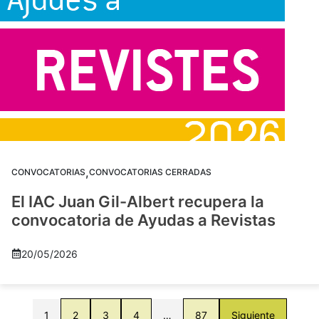
,
CONVOCATORIAS
CONVOCATORIAS CERRADAS
El IAC Juan Gil-Albert recupera la
convocatoria de Ayudas a Revistas
20/05/2026
1
2
3
4
…
87
Siguiente