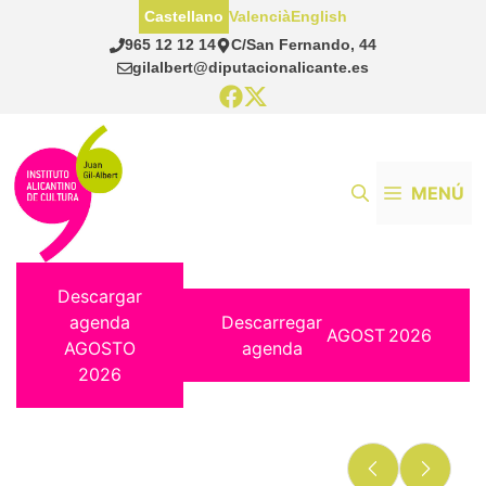
Saltar
Castellano
Valencià
English
al
965 12 12 14
C/San Fernando, 44
contenido
gilalbert@diputacionalicante.es
MENÚ
Descargar
agenda
Descarregar
AGOST
2026
AGOSTO
agenda
2026