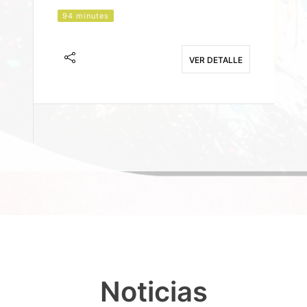
94 minutes
J
F
VER DETALLE
E
Noticias