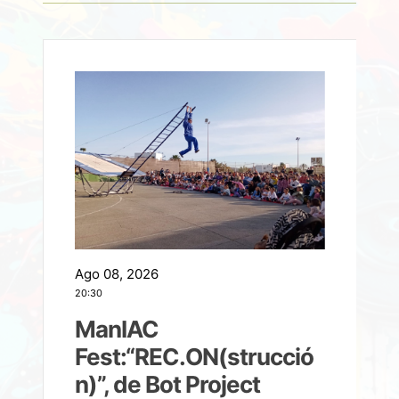
Ago 08, 2026
A
20:30
2
ManIAC
M
a
Fest:“REC.ON(strucció
l
n)”, de Bot Project