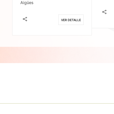
Aigües
E
VER DETALLE