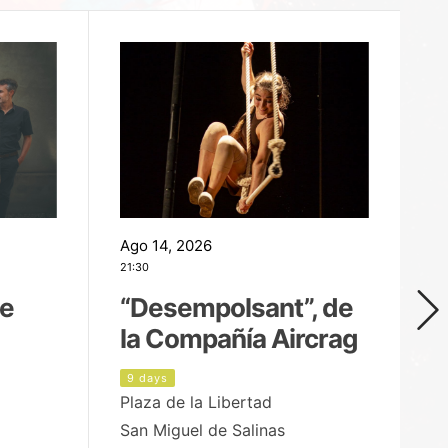
Ago 14, 2026
Ag
21:30
21
de
“Desempolsant”, de
“
la Compañía Aircrag
D
9 days
1
Plaza de la Libertad
pa
San Miguel de Salinas
X