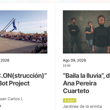
 2026
Ago 09, 2026
22:00
.ON(strucción)”
“Baila la lluvia”, 
Bot Project
Ana Pereira
Cuarteto
uan Carlos I,
4 days
a
Jardines de la ermita