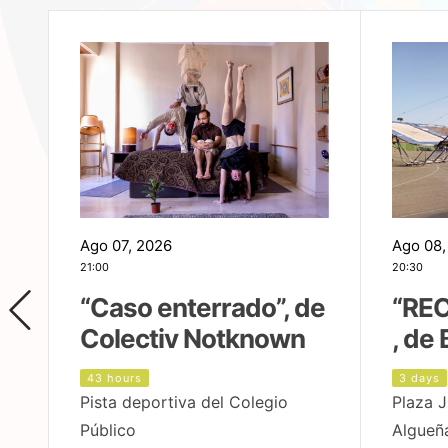
Ago 07, 2026
Ago 08,
21:00
20:30
,
“Caso enterrado”, de
“REC
Colectiv Notknown
, de 
43 hours
3 days
Pista deportiva del Colegio
Plaza J
Público
Algueñ