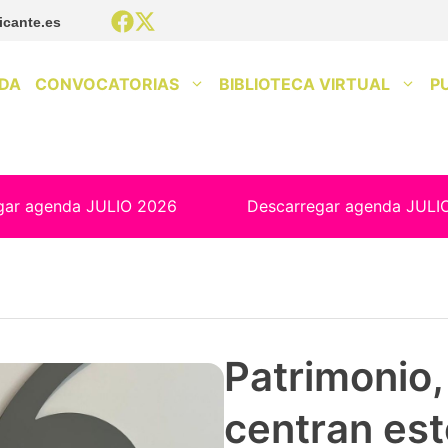
icante.es
DA
CONVOCATORIAS
BIBLIOTECA VIRTUAL
P
gar agenda JULIO 2026
Descarregar agenda JULI
Patrimonio, 
centran est