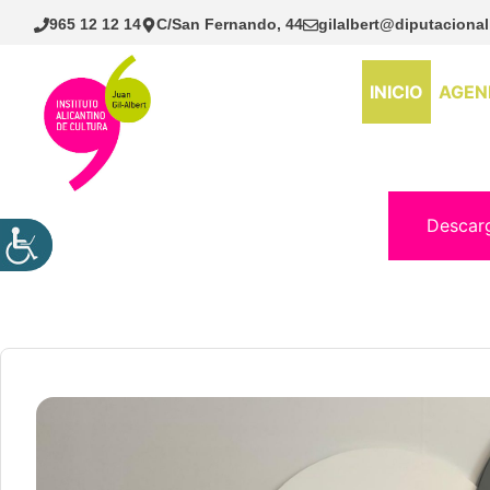
Saltar
965 12 12 14
C/San Fernando, 44
gilalbert@diputacional
al
contenido
INICIO
AGEN
Descar