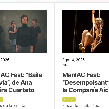
 2026
Ago 14, 2026
21:30
AC Fest: “Baila
ManIAC Fest:
uvia”, de Ana
“Desempolsant”
ira Cuarteto
la Compañía Aic
s
6 days
s de la Ermita
Plaza de la Libertad