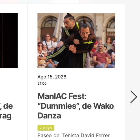
Ago 15, 2026
Ag
21:00
19
ManIAC Fest:
M
, de
“Dummies”, de Wako
n
rag
Danza
Í
7 days
8
Paseo del Tenista David Ferrer
Ce