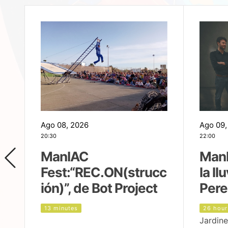
Ago 08, 2026
Ago 09,
20:30
22:00
ManIAC
ManI
Fest:“REC.ON(strucc
la ll
ión)”, de Bot Project
Pere
13 minutes
26 hour
Jardine