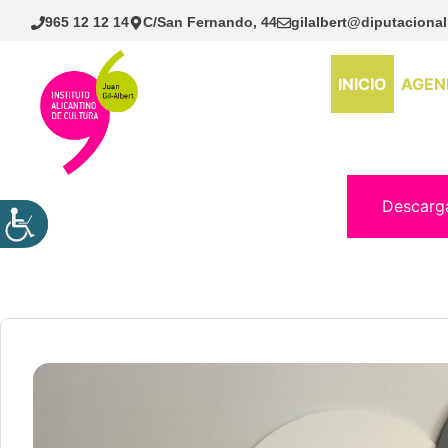
Saltar
965 12 12 14
C/San Fernando, 44
gilalbert@diputacional
al
contenido
INICIO
AGEN
Descarg