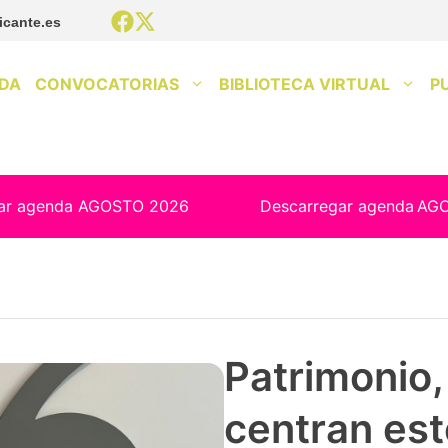
icante.es
DA
CONVOCATORIAS
BIBLIOTECA VIRTUAL
P
ar agenda AGOSTO 2026
Descarregar agenda
AG
Patrimonio, 
centran est