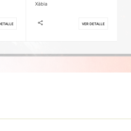
Xàbia
M
DETALLE
VER DETALLE