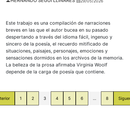
HERNANDO SEGUÍ LLINARES
29/05/2026
Este trabajo es una compilación de narraciones
breves en las que el autor bucea en su pasado
despertando a través del idioma fácil, ingenuo y
sincero de la poesía, el recuerdo mitificado de
situaciones, paisajes, personajes, emociones y
sensaciones dormidos en los archivos de la memoria.
La belleza de la prosa afirmaba Virginia Woolf
depende de la carga de poesía que contiene.
terior
1
2
3
4
5
6
…
8
Sigue