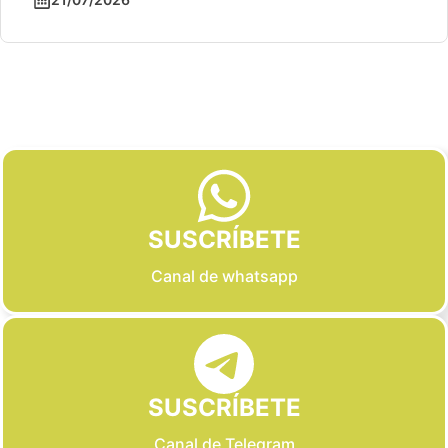
Slide 2 of 6
SUSCRÍBETE
Canal de whatsapp
SUSCRÍBETE
Canal de Telegram