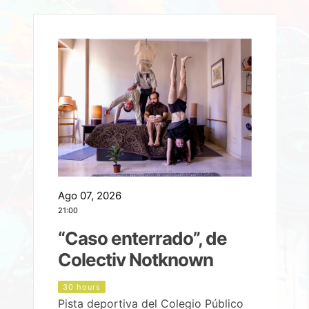
Ago 07, 2026
A
21:00
2
e
“Caso enterrado”, de
Colectiv Notknown
d
30 hours
Pista deportiva del Colegio Público
P