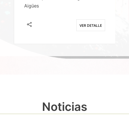
Aigües
A
E
VER DETALLE
Noticias