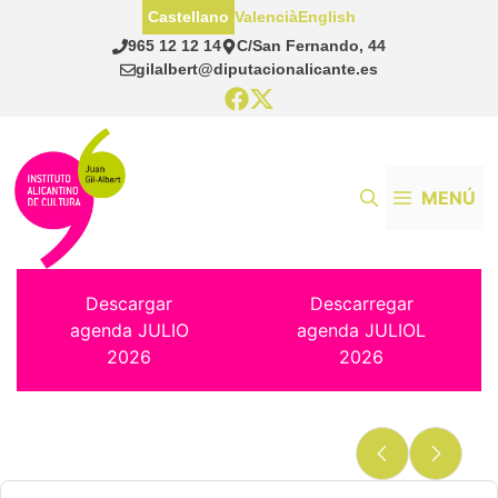
Saltar
Castellano
Valencià
English
al
965 12 12 14
C/San Fernando, 44
contenido
gilalbert@diputacionalicante.es
MENÚ
Descargar
Descarregar
agenda JULIO
agenda JULIOL
2026
2026