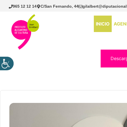
Saltar
965 12 12 14
C/San Fernando, 44
gilalbert@diputacional
al
contenido
INICIO
AGEN
Descar