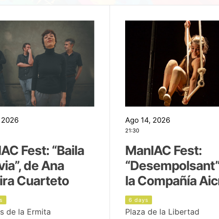
 2026
Ago 14, 2026
21:30
AC Fest: “Baila
ManIAC Fest:
uvia”, de Ana
“Desempolsant”
ira Cuarteto
la Compañía Aic
s
6 days
s de la Ermita
Plaza de la Libertad