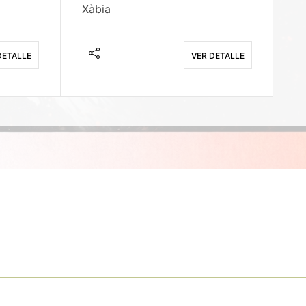
Xàbia
M
DETALLE
VER DETALLE