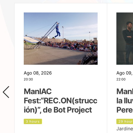
Ago 08, 2026
Ago 09,
20:30
22:00
ManIAC
ManI
Fest:“REC.ON(strucc
la ll
ión)”, de Bot Project
Pere
3 hours
29 hour
Jardine