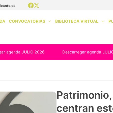
icante.es
DA
CONVOCATORIAS
BIBLIOTECA VIRTUAL
P
gar agenda JULIO 2026
Descarregar agenda JULI
Patrimonio, 
centran est