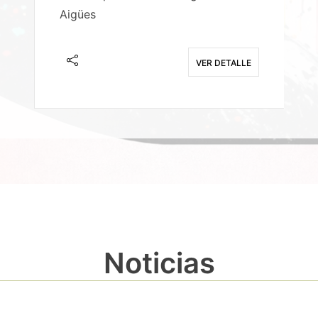
Aigües
A
E
VER DETALLE
Noticias