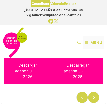
Saltar
Castellano
Valencià
English
al
965 12 12 14
C/San Fernando, 44
contenido
gilalbert@diputacionalicante.es
MENÚ
Descargar
Descarregar
agenda JULIO
agenda JULIOL
2026
2026