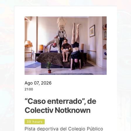
Ago 07, 2026
A
21:00
2
e
“Caso enterrado”, de
Colectiv Notknown
d
39 hours
Pista deportiva del Colegio Público
P