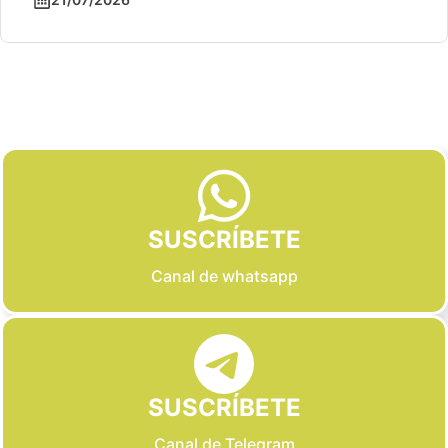
Slide 2 of 6
SUSCRÍBETE
Canal de whatsapp
SUSCRÍBETE
Canal de Telegram