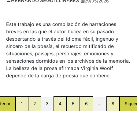
HERNANDO SEGUÍ LLINARES
29/05/2026
Este trabajo es una compilación de narraciones
breves en las que el autor bucea en su pasado
despertando a través del idioma fácil, ingenuo y
sincero de la poesía, el recuerdo mitificado de
situaciones, paisajes, personajes, emociones y
sensaciones dormidos en los archivos de la memoria.
La belleza de la prosa afirmaba Virginia Woolf
depende de la carga de poesía que contiene.
terior
1
2
3
4
5
6
…
8
Sigue