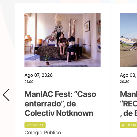
Ago 07, 2026
Ago 08,
21:00
20:30
ManIAC Fest: “Caso
ManI
enterrado”, de
“REC
Colectiv Notknown
, de 
22 hours
45 hour
Colegio Público