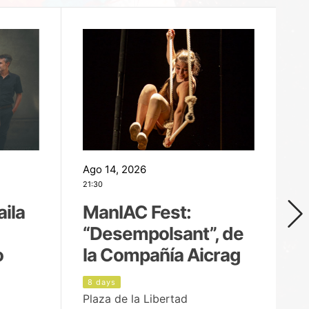
Ago 14, 2026
Ag
21:30
21
aila
ManIAC Fest:
M
“Desempolsant”, de
“
o
la Compañía Aicrag
D
8 days
9
Plaza de la Libertad
pa