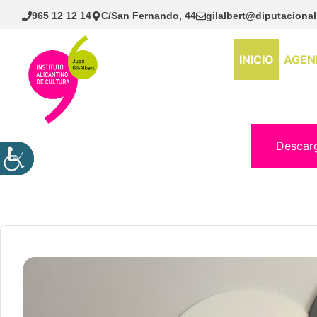
Saltar
965 12 12 14
C/San Fernando, 44
gilalbert@diputacional
al
contenido
INICIO
AGEN
Descar