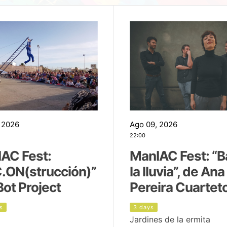
 2026
Ago 09, 2026
22:00
AC Fest:
ManIAC Fest: “B
.ON(strucción)”
la lluvia”, de Ana
Bot Project
Pereira Cuartet
s
3 days
Jardines de la ermita