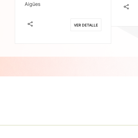
Aigües
E
VER DETALLE