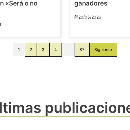
n «Será o no
ganadores
20/05/2026
6
1
2
3
4
…
87
Siguiente
ltimas publicacion