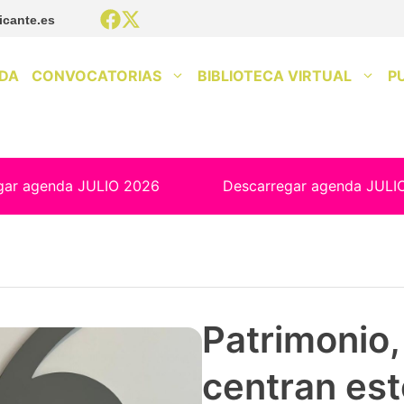
icante.es
DA
CONVOCATORIAS
BIBLIOTECA VIRTUAL
P
gar agenda JULIO 2026
Descarregar agenda JULI
Patrimonio, 
centran est