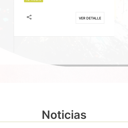
J
F
VER DETALLE
E
Noticias