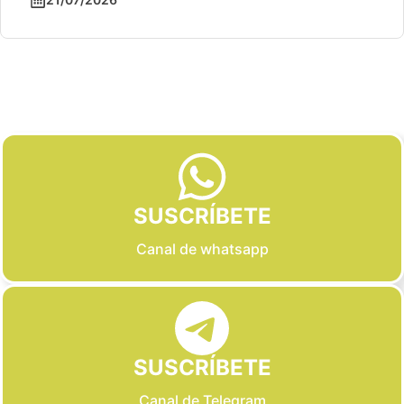
Slide 2 of 6
SUSCRÍBETE
Canal de whatsapp
SUSCRÍBETE
Canal de Telegram