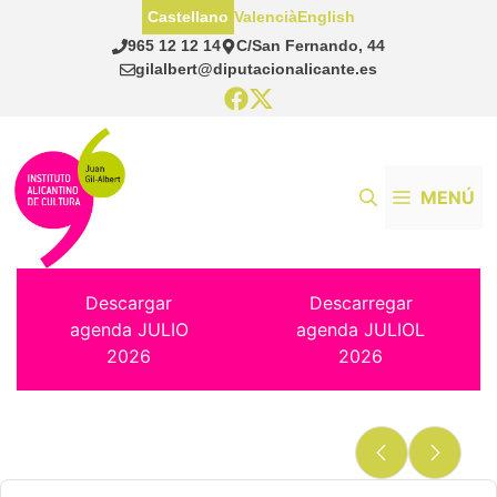
Saltar
Castellano
Valencià
English
al
965 12 12 14
C/San Fernando, 44
contenido
gilalbert@diputacionalicante.es
MENÚ
Descargar
Descarregar
agenda JULIO
agenda JULIOL
2026
2026