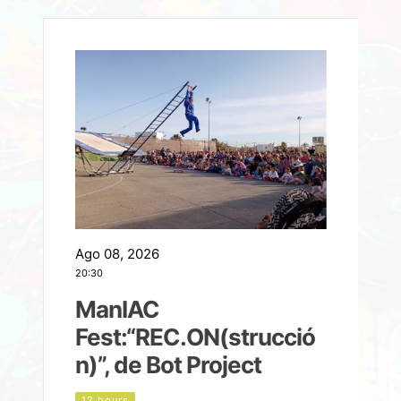
Ago 08, 2026
A
20:30
2
ManIAC
M
a
Fest:“REC.ON(strucció
l
n)”, de Bot Project
12 hours