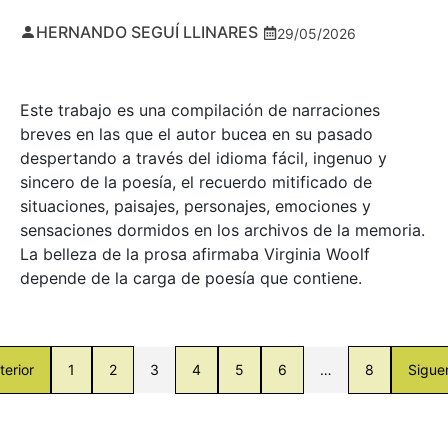
HERNANDO SEGUÍ LLINARES
29/05/2026
Este trabajo es una compilación de narraciones
breves en las que el autor bucea en su pasado
despertando a través del idioma fácil, ingenuo y
sincero de la poesía, el recuerdo mitificado de
situaciones, paisajes, personajes, emociones y
sensaciones dormidos en los archivos de la memoria.
La belleza de la prosa afirmaba Virginia Woolf
depende de la carga de poesía que contiene.
terior
1
2
3
4
5
6
…
8
Sigue