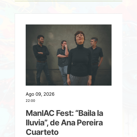
Ago 09, 2026
A
22:00
21
ManIAC Fest: “Baila la
a
lluvia”, de Ana Pereira
Cuarteto