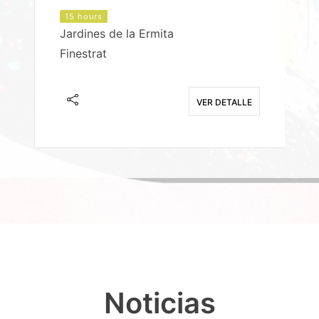
15 hours
Jardines de la Ermita
P
Finestrat
S
E
VER DETALLE
Noticias