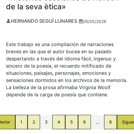
de la seva ètica»
HERNANDO SEGUÍ LLINARES
29/05/2026
Este trabajo es una compilación de narraciones
breves en las que el autor bucea en su pasado
despertando a través del idioma fácil, ingenuo y
sincero de la poesía, el recuerdo mitificado de
situaciones, paisajes, personajes, emociones y
sensaciones dormidos en los archivos de la memoria.
La belleza de la prosa afirmaba Virginia Woolf
depende de la carga de poesía que contiene.
terior
1
2
3
4
5
6
…
8
Sigue