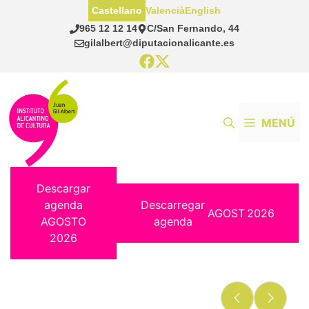
Saltar
Castellano
Valencià
English
al
965 12 12 14
C/San Fernando, 44
contenido
gilalbert@diputacionalicante.es
MENÚ
Descargar
agenda
Descarregar
AGOST
2026
AGOSTO
agenda
2026