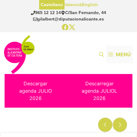
Saltar
Castellano
Valencià
English
al
965 12 12 14
C/San Fernando, 44
contenido
gilalbert@diputacionalicante.es
MENÚ
Descargar
Descarregar
agenda JULIO
agenda JULIOL
2026
2026