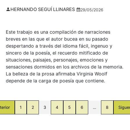
HERNANDO SEGUÍ LLINARES
29/05/2026
Este trabajo es una compilación de narraciones
breves en las que el autor bucea en su pasado
despertando a través del idioma fácil, ingenuo y
sincero de la poesía, el recuerdo mitificado de
situaciones, paisajes, personajes, emociones y
sensaciones dormidos en los archivos de la memoria.
La belleza de la prosa afirmaba Virginia Woolf
depende de la carga de poesía que contiene.
terior
1
2
3
4
5
6
…
8
Sigue