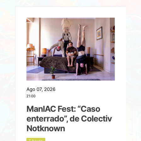
Ago 07, 2026
A
21:00
2
ManIAC Fest: “Caso
a
enterrado”, de Colectiv
Notknown
n
7 hours