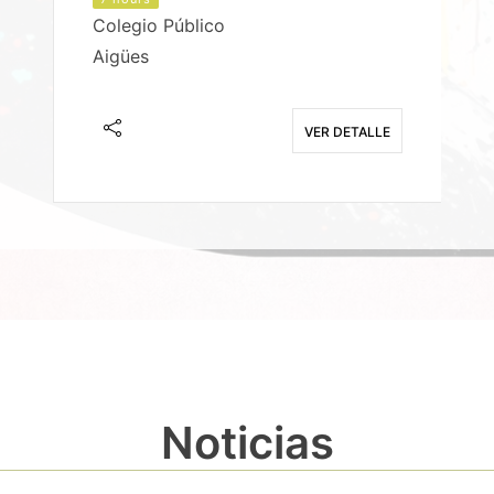
Colegio Público
Aigües
E
VER DETALLE
Noticias