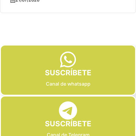
Slide 2 of 6
SUSCRÍBETE
Canal de whatsapp
SUSCRÍBETE
Canal de Telegram