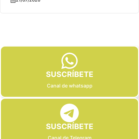
Slide 2 of 6
SUSCRÍBETE
Canal de whatsapp
SUSCRÍBETE
Canal de Telegram