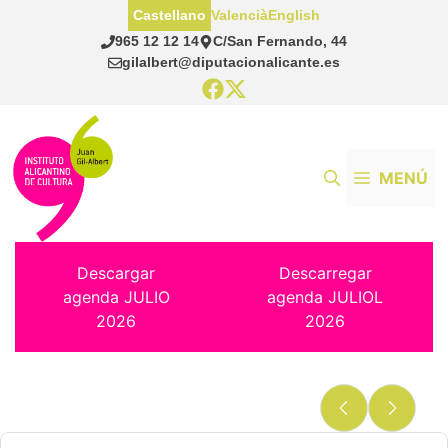
Saltar
Castellano
Valencià
English
al
965 12 12 14
C/San Fernando, 44
contenido
gilalbert@diputacionalicante.es
MENÚ
Descargar
Descarregar
agenda JULIO
agenda JULIOL
2026
2026