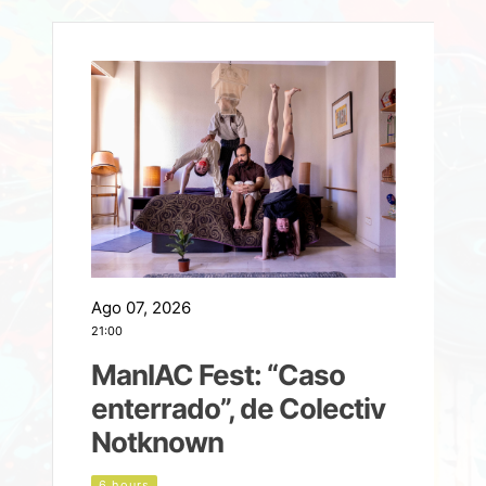
Ago 07, 2026
A
21:00
2
ManIAC Fest: “Caso
a
enterrado”, de Colectiv
Notknown
n
6 hours