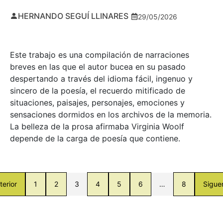
HERNANDO SEGUÍ LLINARES
29/05/2026
Este trabajo es una compilación de narraciones
breves en las que el autor bucea en su pasado
despertando a través del idioma fácil, ingenuo y
sincero de la poesía, el recuerdo mitificado de
situaciones, paisajes, personajes, emociones y
sensaciones dormidos en los archivos de la memoria.
La belleza de la prosa afirmaba Virginia Woolf
depende de la carga de poesía que contiene.
terior
1
2
3
4
5
6
…
8
Sigue