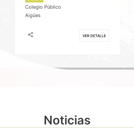
Colegio Público
Aigües
E
VER DETALLE
Noticias