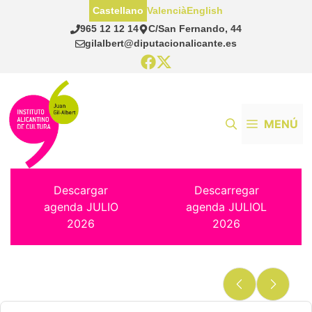
Saltar
Castellano
Valencià
English
al
965 12 12 14
C/San Fernando, 44
contenido
gilalbert@diputacionalicante.es
MENÚ
Descargar
Descarregar
agenda JULIO
agenda JULIOL
2026
2026