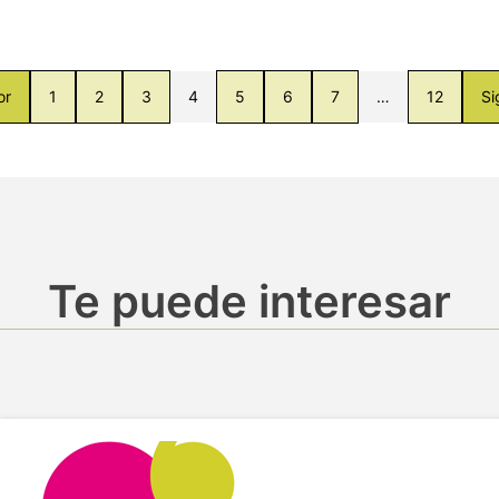
or
1
2
3
4
5
6
7
…
12
Si
Te puede interesar