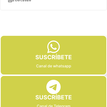
Slide 2 of 6
SUSCRÍBETE
Canal de whatsapp
SUSCRÍBETE
Canal de Telegram