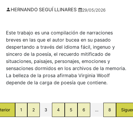
HERNANDO SEGUÍ LLINARES
29/05/2026
Este trabajo es una compilación de narraciones
breves en las que el autor bucea en su pasado
despertando a través del idioma fácil, ingenuo y
sincero de la poesía, el recuerdo mitificado de
situaciones, paisajes, personajes, emociones y
sensaciones dormidos en los archivos de la memoria.
La belleza de la prosa afirmaba Virginia Woolf
depende de la carga de poesía que contiene.
terior
1
2
3
4
5
6
…
8
Sigue