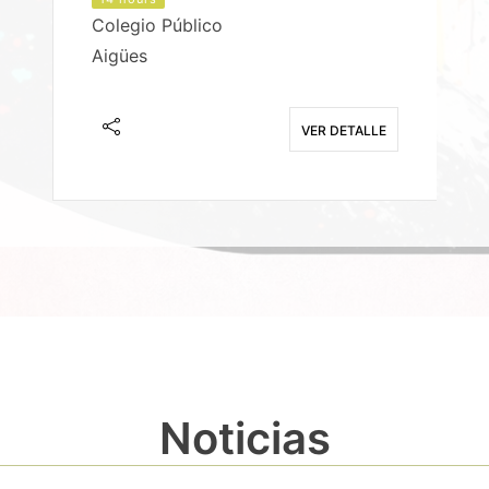
Colegio Público
Aigües
E
VER DETALLE
Noticias