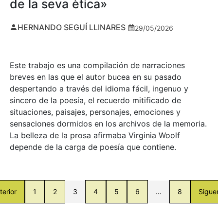
de la seva ètica»
HERNANDO SEGUÍ LLINARES
29/05/2026
Este trabajo es una compilación de narraciones
breves en las que el autor bucea en su pasado
despertando a través del idioma fácil, ingenuo y
sincero de la poesía, el recuerdo mitificado de
situaciones, paisajes, personajes, emociones y
sensaciones dormidos en los archivos de la memoria.
La belleza de la prosa afirmaba Virginia Woolf
depende de la carga de poesía que contiene.
terior
1
2
3
4
5
6
…
8
Sigue