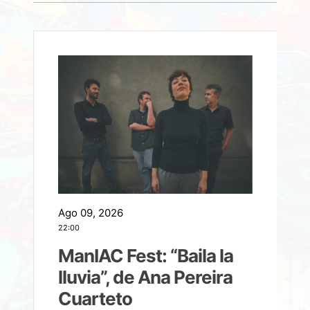
Ago 09, 2026
A
22:00
21
ManIAC Fest: “Baila la
a
lluvia”, de Ana Pereira
Cuarteto