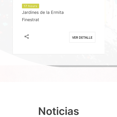
17 hours
Jardines de la Ermita
P
Finestrat
S
E
VER DETALLE
Noticias