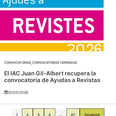
,
CONVOCATORIAS
CONVOCATORIAS CERRADAS
El IAC Juan Gil-Albert recupera la
convocatoria de Ayudas a Revistas
20/05/2026
1
2
3
4
…
87
Siguiente