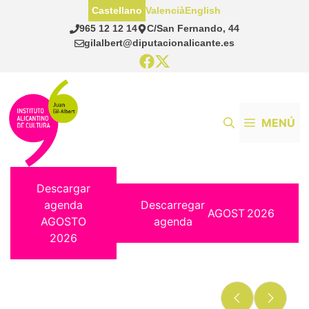
Saltar
Castellano
Valencià
English
al
965 12 12 14
C/San Fernando, 44
contenido
gilalbert@diputacionalicante.es
MENÚ
Descargar
agenda
Descarregar
AGOST
2026
AGOSTO
agenda
2026