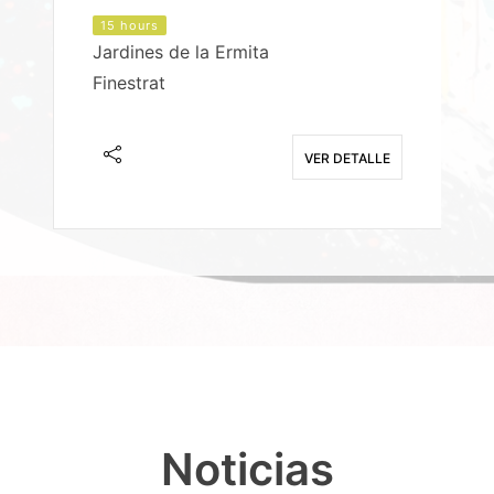
15 hours
Jardines de la Ermita
P
Finestrat
S
E
VER DETALLE
Noticias