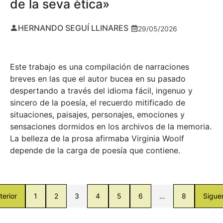
de la seva ètica»
HERNANDO SEGUÍ LLINARES
29/05/2026
Este trabajo es una compilación de narraciones
breves en las que el autor bucea en su pasado
despertando a través del idioma fácil, ingenuo y
sincero de la poesía, el recuerdo mitificado de
situaciones, paisajes, personajes, emociones y
sensaciones dormidos en los archivos de la memoria.
La belleza de la prosa afirmaba Virginia Woolf
depende de la carga de poesía que contiene.
terior
1
2
3
4
5
6
…
8
Sigue