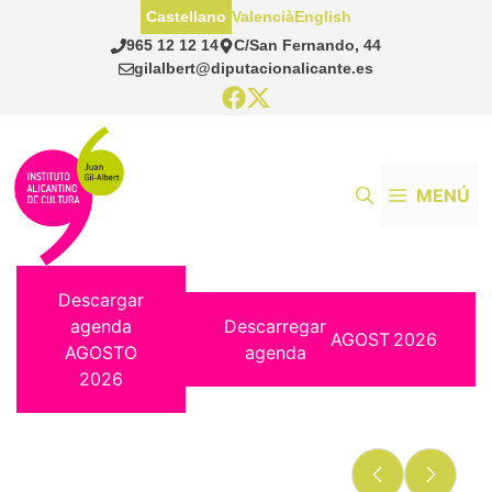
Saltar
Castellano
Valencià
English
al
965 12 12 14
C/San Fernando, 44
contenido
gilalbert@diputacionalicante.es
MENÚ
Descargar
agenda
Descarregar
AGOST
2026
AGOSTO
agenda
2026