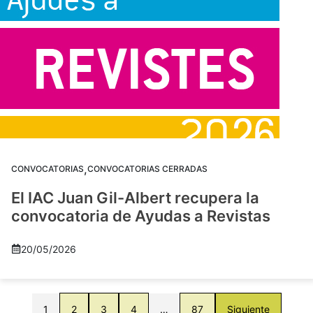
,
CONVOCATORIAS
CONVOCATORIAS CERRADAS
El IAC Juan Gil-Albert recupera la
convocatoria de Ayudas a Revistas
20/05/2026
1
2
3
4
…
87
Siguiente