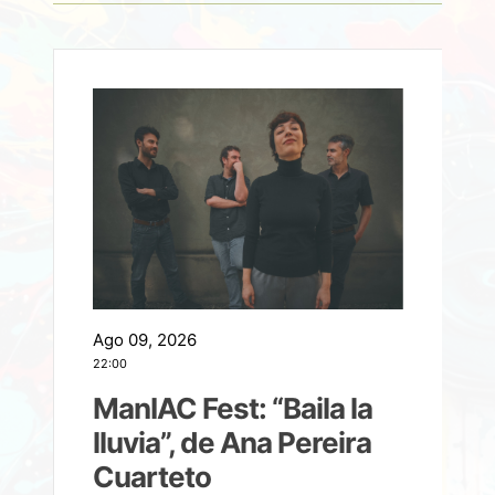
Ago 09, 2026
A
22:00
21
ManIAC Fest: “Baila la
a
lluvia”, de Ana Pereira
Cuarteto