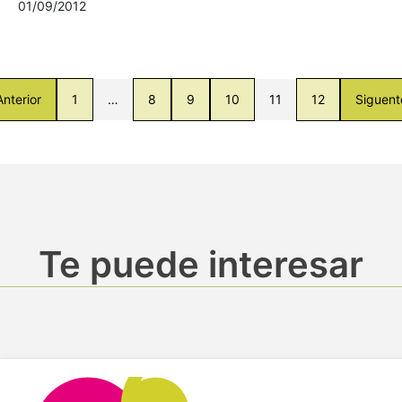
01/09/2012
Anterior
1
…
8
9
10
11
12
Siguent
Te puede interesar