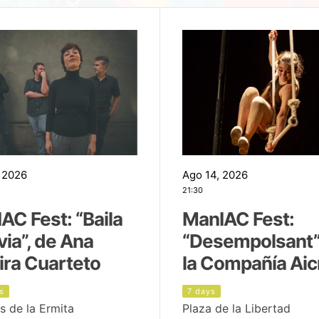
 2026
Ago 14, 2026
21:30
AC Fest: “Baila
ManIAC Fest:
uvia”, de Ana
“Desempolsant”
ira Cuarteto
la Compañía Aic
s
7 days
s de la Ermita
Plaza de la Libertad