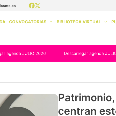
icante.es
DA
CONVOCATORIAS
BIBLIOTECA VIRTUAL
P
gar agenda JULIO 2026
Descarregar agenda JULI
Patrimonio, 
centran est