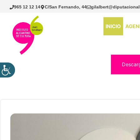
Saltar
965 12 12 14
C/San Fernando, 44
gilalbert@diputacional
al
contenido
INICIO
AGEN
Descar