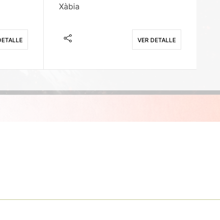
Xàbia
M
DETALLE
VER DETALLE