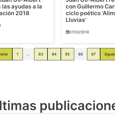
las ayudas a la
con Guillermo Car
gación 2018
ciclo poético ‘Al
Lluvias’
8
07/02/2018
erior
1
…
83
84
85
86
87
Siguie
ltimas publicacion