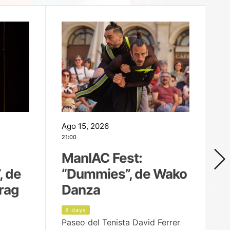
Ago 15, 2026
Ag
21:00
19
ManIAC Fest:
M
, de
“Dummies”, de Wako
n
rag
Danza
Í
8 days
8
Paseo del Tenista David Ferrer
Ce