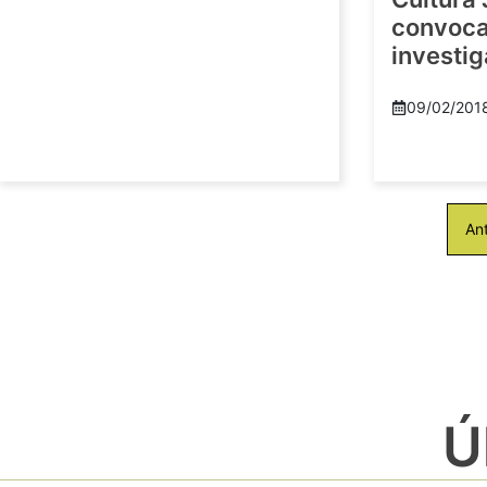
convoca 
investi
09/02/201
Ant
Ú