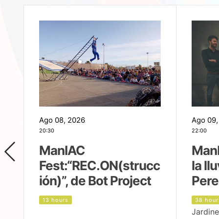
Ago 08, 2026
Ago 09,
20:30
22:00
ManIAC
ManI
Fest:“REC.ON(strucc
la ll
ión)”, de Bot Project
Pere
13 hours
38 hour
Jardine