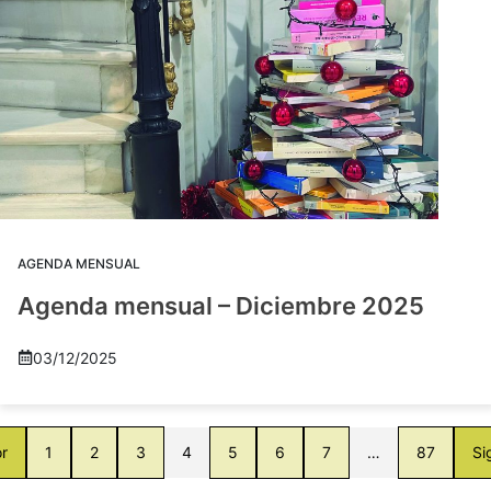
AGENDA MENSUAL
Agenda mensual – Diciembre 2025
03/12/2025
or
1
2
3
4
5
6
7
…
87
Si