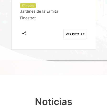
17 hours
Jardines de la Ermita
P
Finestrat
S
E
VER DETALLE
Noticias