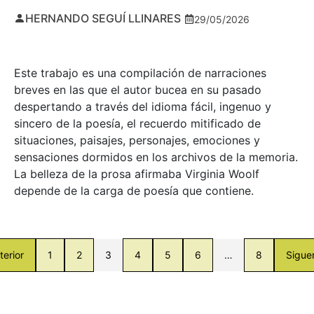
HERNANDO SEGUÍ LLINARES
29/05/2026
Este trabajo es una compilación de narraciones
breves en las que el autor bucea en su pasado
despertando a través del idioma fácil, ingenuo y
sincero de la poesía, el recuerdo mitificado de
situaciones, paisajes, personajes, emociones y
sensaciones dormidos en los archivos de la memoria.
La belleza de la prosa afirmaba Virginia Woolf
depende de la carga de poesía que contiene.
terior
1
2
3
4
5
6
…
8
Sigue