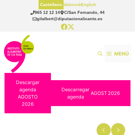
Saltar
Castellano
Valencià
English
al
965 12 12 14
C/San Fernando, 44
contenido
gilalbert@diputacionalicante.es
MENÚ
Descargar
agenda
Descarregar
AGOST
2026
AGOSTO
agenda
2026