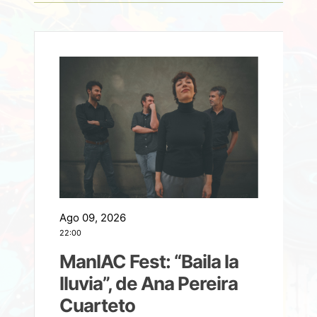
Ago 09, 2026
A
22:00
21
ManIAC Fest: “Baila la
a
lluvia”, de Ana Pereira
Cuarteto