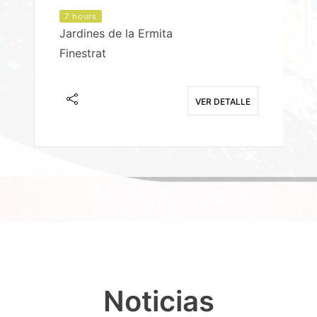
7 hours
Jardines de la Ermita
P
Finestrat
S
E
VER DETALLE
Noticias