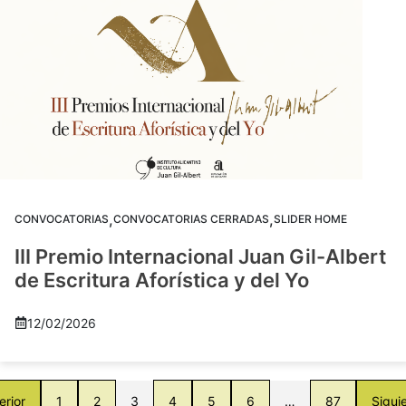
,
,
CONVOCATORIAS
CONVOCATORIAS CERRADAS
SLIDER HOME
III Premio Internacional Juan Gil-Albert
de Escritura Aforística y del Yo
12/02/2026
erior
1
2
3
4
5
6
…
87
Sigui