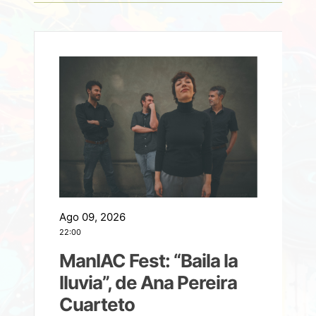
Ago 09, 2026
A
22:00
21
ManIAC Fest: “Baila la
a
lluvia”, de Ana Pereira
Cuarteto