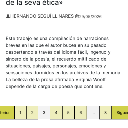
de la seva ètica»
HERNANDO SEGUÍ LLINARES
29/05/2026
Este trabajo es una compilación de narraciones
breves en las que el autor bucea en su pasado
despertando a través del idioma fácil, ingenuo y
sincero de la poesía, el recuerdo mitificado de
situaciones, paisajes, personajes, emociones y
sensaciones dormidos en los archivos de la memoria.
La belleza de la prosa afirmaba Virginia Woolf
depende de la carga de poesía que contiene.
terior
1
2
3
4
5
6
…
8
Sigue