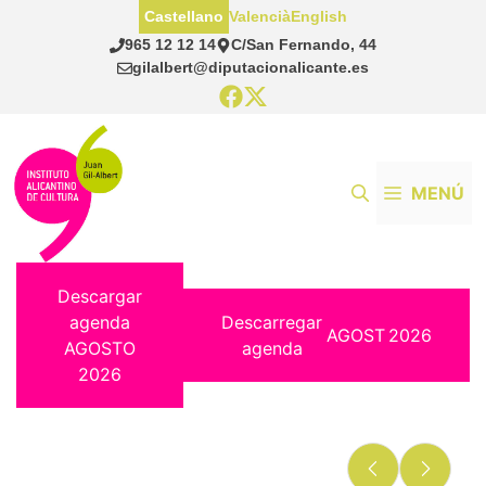
Saltar
Castellano
Valencià
English
al
965 12 12 14
C/San Fernando, 44
contenido
gilalbert@diputacionalicante.es
MENÚ
Descargar
agenda
Descarregar
AGOST
2026
AGOSTO
agenda
2026