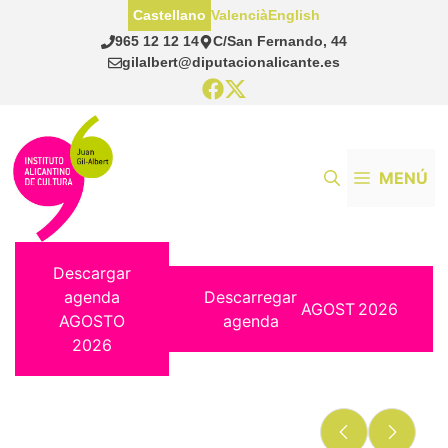
Saltar
Castellano
Valencià
English
al
965 12 12 14
C/San Fernando, 44
contenido
gilalbert@diputacionalicante.es
MENÚ
Descargar
agenda
Descarregar
AGOST
2026
AGOSTO
agenda
2026