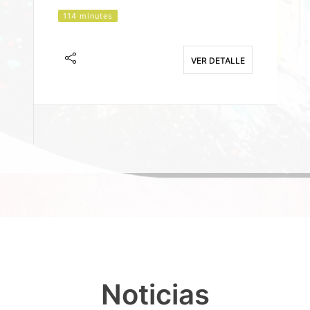
114 minutes
J
F
VER DETALLE
E
Noticias