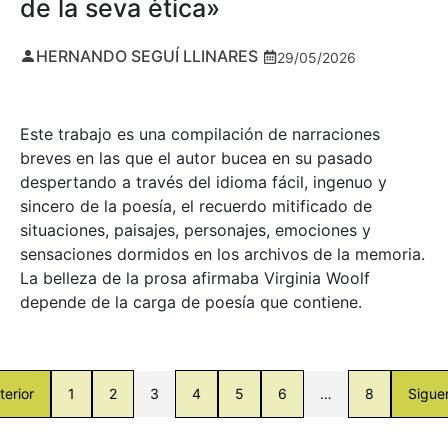
de la seva ètica»
HERNANDO SEGUÍ LLINARES
29/05/2026
Este trabajo es una compilación de narraciones
breves en las que el autor bucea en su pasado
despertando a través del idioma fácil, ingenuo y
sincero de la poesía, el recuerdo mitificado de
situaciones, paisajes, personajes, emociones y
sensaciones dormidos en los archivos de la memoria.
La belleza de la prosa afirmaba Virginia Woolf
depende de la carga de poesía que contiene.
terior
1
2
3
4
5
6
…
8
Sigue