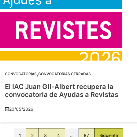
,
CONVOCATORIAS
CONVOCATORIAS CERRADAS
El IAC Juan Gil-Albert recupera la
convocatoria de Ayudas a Revistas
20/05/2026
1
2
3
4
…
87
Siguiente