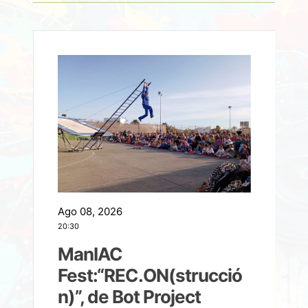
Ago 08, 2026
A
20:30
2
ManIAC
M
a
Fest:“REC.ON(strucció
l
n)”, de Bot Project