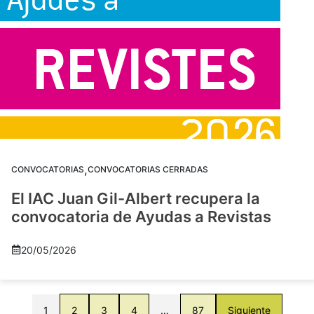
,
CONVOCATORIAS
CONVOCATORIAS CERRADAS
El IAC Juan Gil-Albert recupera la
convocatoria de Ayudas a Revistas
20/05/2026
1
2
3
4
…
87
Siguiente