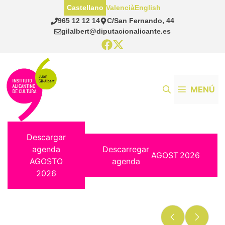
Saltar
Castellano
Valencià
English
al
965 12 12 14
C/San Fernando, 44
contenido
gilalbert@diputacionalicante.es
MENÚ
Descargar
agenda
Descarregar
AGOST
2026
AGOSTO
agenda
2026