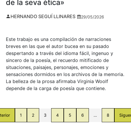
de la seva ètica»
HERNANDO SEGUÍ LLINARES
29/05/2026
Este trabajo es una compilación de narraciones
breves en las que el autor bucea en su pasado
despertando a través del idioma fácil, ingenuo y
sincero de la poesía, el recuerdo mitificado de
situaciones, paisajes, personajes, emociones y
sensaciones dormidos en los archivos de la memoria.
La belleza de la prosa afirmaba Virginia Woolf
depende de la carga de poesía que contiene.
terior
1
2
3
4
5
6
…
8
Sigue