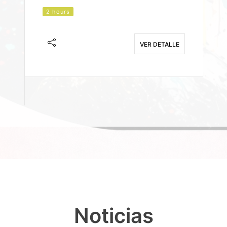
2 hours
J
F
VER DETALLE
E
Noticias