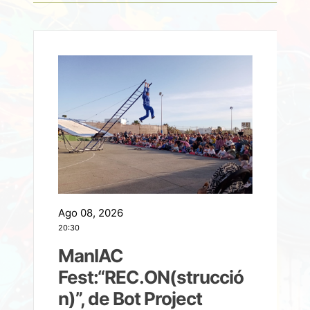
Ago 08, 2026
A
20:30
2
ManIAC
M
a
Fest:“REC.ON(strucció
l
n)”, de Bot Project