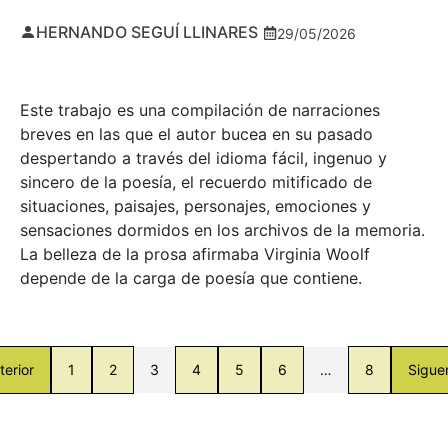
HERNANDO SEGUÍ LLINARES
29/05/2026
Este trabajo es una compilación de narraciones
breves en las que el autor bucea en su pasado
despertando a través del idioma fácil, ingenuo y
sincero de la poesía, el recuerdo mitificado de
situaciones, paisajes, personajes, emociones y
sensaciones dormidos en los archivos de la memoria.
La belleza de la prosa afirmaba Virginia Woolf
depende de la carga de poesía que contiene.
terior
1
2
3
4
5
6
…
8
Sigue