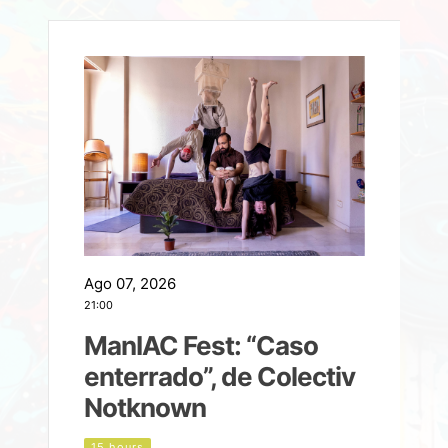
Ago 07, 2026
A
21:00
2
ManIAC Fest: “Caso
a
enterrado”, de Colectiv
Notknown
n
15 hours