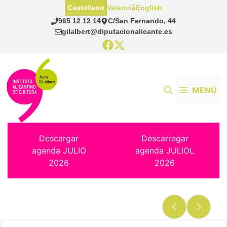
Saltar
Castellano
Valencià
English
al
965 12 12 14
C/San Fernando, 44
contenido
gilalbert@diputacionalicante.es
MENÚ
Descargar
Descarregar
agenda JULIO
agenda JULIOL
2026
2026