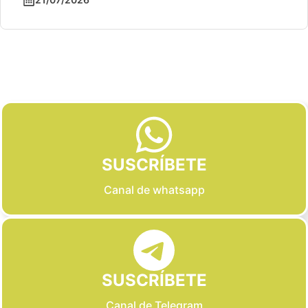
Slide 2 of 6
SUSCRÍBETE
Canal de whatsapp
SUSCRÍBETE
Canal de Telegram