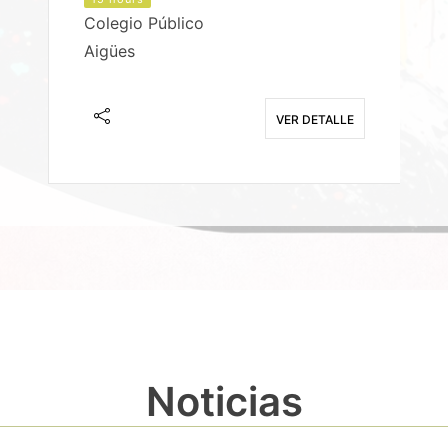
Colegio Público
Aigües
E
VER DETALLE
Noticias