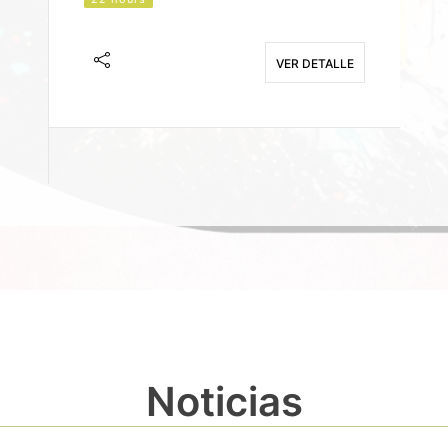
J
F
VER DETALLE
E
Noticias