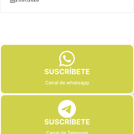
Slide 2 of 6
SUSCRÍBETE
Canal de whatsapp
SUSCRÍBETE
Canal de Telegram