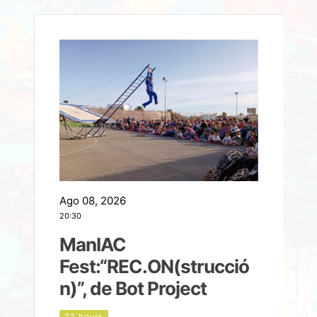
Ago 08, 2026
A
20:30
2
ManIAC
M
a
Fest:“REC.ON(strucció
l
n)”, de Bot Project
22 hours