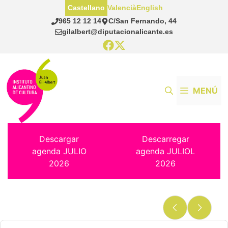
Saltar
Castellano
Valencià
English
al
965 12 12 14
C/San Fernando, 44
contenido
gilalbert@diputacionalicante.es
MENÚ
Descargar
Descarregar
agenda JULIO
agenda JULIOL
2026
2026