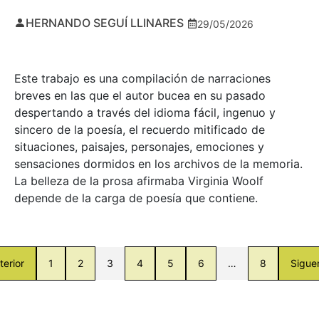
HERNANDO SEGUÍ LLINARES
29/05/2026
Este trabajo es una compilación de narraciones
breves en las que el autor bucea en su pasado
despertando a través del idioma fácil, ingenuo y
sincero de la poesía, el recuerdo mitificado de
situaciones, paisajes, personajes, emociones y
sensaciones dormidos en los archivos de la memoria.
La belleza de la prosa afirmaba Virginia Woolf
depende de la carga de poesía que contiene.
terior
1
2
3
4
5
6
…
8
Sigue