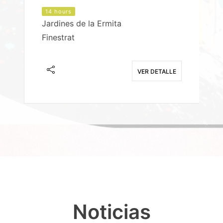
14 hours
Jardines de la Ermita
P
Finestrat
S
E
VER DETALLE
Noticias