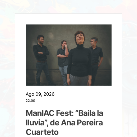
Ago 09, 2026
A
22:00
21
ManIAC Fest: “Baila la
a
lluvia”, de Ana Pereira
Cuarteto