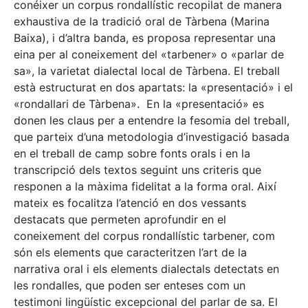
conéixer un corpus rondallístic recopilat de manera
exhaustiva de la tradició oral de Tàrbena (Marina
Baixa), i d’altra banda, es proposa representar una
eina per al coneixement del «tarbener» o «parlar de
sa», la varietat dialectal local de Tàrbena. El treball
està estructurat en dos apartats: la «presentació» i el
«rondallari de Tàrbena». En la «presentació» es
donen les claus per a entendre la fesomia del treball,
que parteix d’una metodologia d’investigació basada
en el treball de camp sobre fonts orals i en la
transcripció dels textos seguint uns criteris que
responen a la màxima fidelitat a la forma oral. Així
mateix es focalitza l’atenció en dos vessants
destacats que permeten aprofundir en el
coneixement del corpus rondallístic tarbener, com
són els elements que caracteritzen l’art de la
narrativa oral i els elements dialectals detectats en
les rondalles, que poden ser enteses com un
testimoni lingüístic excepcional del parlar de sa. El