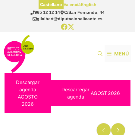
Saltar
Castellano
Valencià
English
al
965 12 12 14
C/San Fernando, 44
contenido
gilalbert@diputacionalicante.es
MENÚ
Descargar
agenda
Descarregar
AGOST
2026
AGOSTO
agenda
2026