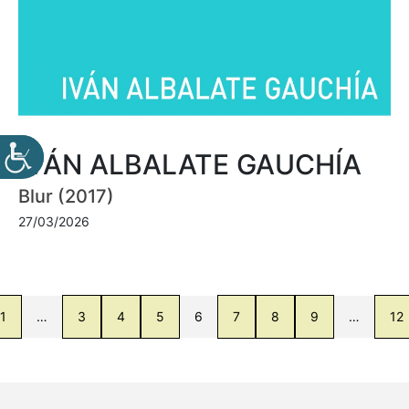
IVÁN ALBALATE GAUCHÍA
Blur (2017)
27/03/2026
1
…
3
4
5
6
7
8
9
…
12