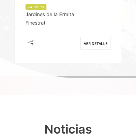
24 hours
Jardines de la Ermita
P
Finestrat
S
E
VER DETALLE
Noticias