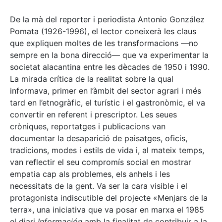
De la mà del reporter i periodista Antonio González
Pomata (1926-1996), el lector coneixerà les claus
que expliquen moltes de les transformacions —no
sempre en la bona direcció— que va experimentar la
societat alacantina entre les dècades de 1950 i 1990.
La mirada crítica de la realitat sobre la qual
informava, primer en l’àmbit del sector agrari i més
tard en l’etnogràfic, el turístic i el gastronòmic, el va
convertir en referent i prescriptor. Les seues
cròniques, reportatges i publicacions van
documentar la desaparició de paisatges, oficis,
tradicions, modes i estils de vida i, al mateix temps,
van reflectir el seu compromís social en mostrar
empatia cap als problemes, els anhels i les
necessitats de la gent. Va ser la cara visible i el
protagonista indiscutible del projecte «Menjars de la
terra», una iniciativa que va posar en marxa el 1985
el diari
Información
amb la finalitat de contribuir a la