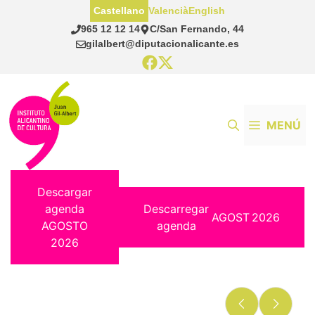
Saltar
Castellano
Valencià
English
al
965 12 12 14
C/San Fernando, 44
contenido
gilalbert@diputacionalicante.es
MENÚ
Descargar
agenda
Descarregar
AGOST
2026
AGOSTO
agenda
2026