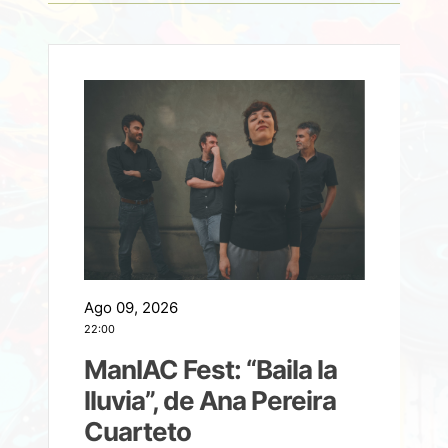
Ago 09, 2026
A
22:00
21
ManIAC Fest: “Baila la
a
lluvia”, de Ana Pereira
Cuarteto