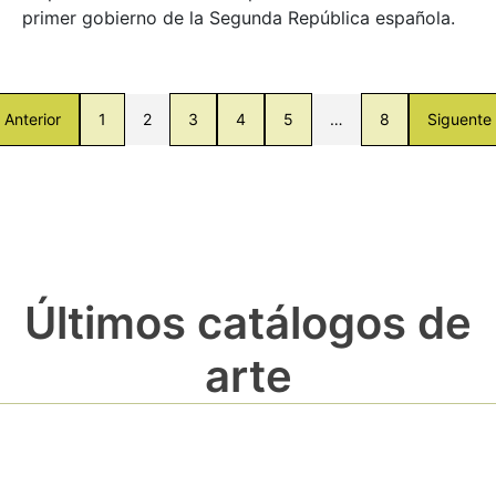
primer gobierno de la Segunda República española.
Anterior
1
2
3
4
5
…
8
Siguente
Últimos catálogos de
arte