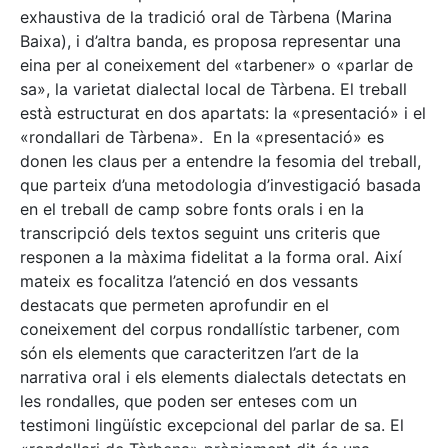
exhaustiva de la tradició oral de Tàrbena (Marina
Baixa), i d’altra banda, es proposa representar una
eina per al coneixement del «tarbener» o «parlar de
sa», la varietat dialectal local de Tàrbena. El treball
està estructurat en dos apartats: la «presentació» i el
«rondallari de Tàrbena». En la «presentació» es
donen les claus per a entendre la fesomia del treball,
que parteix d’una metodologia d’investigació basada
en el treball de camp sobre fonts orals i en la
transcripció dels textos seguint uns criteris que
responen a la màxima fidelitat a la forma oral. Així
mateix es focalitza l’atenció en dos vessants
destacats que permeten aprofundir en el
coneixement del corpus rondallístic tarbener, com
són els elements que caracteritzen l’art de la
narrativa oral i els elements dialectals detectats en
les rondalles, que poden ser enteses com un
testimoni lingüístic excepcional del parlar de sa. El