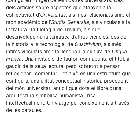
configuren l’origen de les nostres universitats. Des
dels articles sobre aspectes que atanyen a la
col·lectivitat d’
Universitas
, als més relacionats amb el
món acadèmic de l’
Studia Generalia
, als vinculats a la
literatura i la filologia de Trivium, als que
desenvolupen una temàtica d’altres ciències, des de
la història a la tecnologia, de
Quadrivium
, als més
íntims vinculats amb la llengua i la cultura de
Lingua
Franca
. Una invitació de l’autor, com apunta el títol, a
gaudir de la seua lectura, però sobretot a pensar,
reflexionar i comentar. Tot això en una estructura que
configura. una unitat conceptual històrica procedent
del món universitari antic i que dota el llibre d’una
arquitectura simbòlica humanista i rica
intel·lectualment. Un viatge pel coneixement a través
de les paraules.