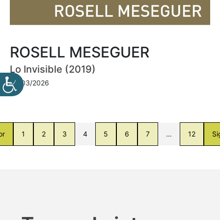
ROSELL MESEGUER
Lo Invisible (2019)
30/03/2026
or
1
2
3
4
5
6
7
…
12
Si