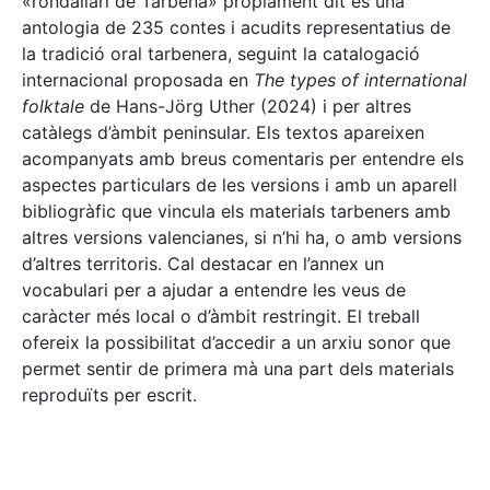
«rondallari de Tàrbena» pròpiament dit és una
antologia de 235 contes i acudits representatius de
la tradició oral tarbenera, seguint la catalogació
internacional proposada en
The types of international
folktale
de Hans-Jörg Uther (2024) i per altres
catàlegs d’àmbit peninsular. Els textos apareixen
acompanyats amb breus comentaris per entendre els
aspectes particulars de les versions i amb un aparell
bibliogràfic que vincula els materials tarbeners amb
altres versions valencianes, si n’hi ha, o amb versions
d’altres territoris. Cal destacar en l’annex un
vocabulari per a ajudar a entendre les veus de
caràcter més local o d’àmbit restringit. El treball
ofereix la possibilitat d’accedir a un arxiu sonor que
permet sentir de primera mà una part dels materials
reproduïts per escrit.