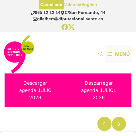
Saltar
Castellano
Valencià
English
al
965 12 12 14
C/San Fernando, 44
contenido
gilalbert@diputacionalicante.es
MENÚ
Descargar
Descarregar
agenda JULIO
agenda JULIOL
2026
2026