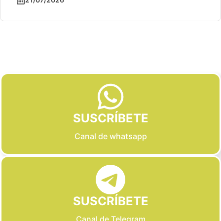
Slide 2 of 6
SUSCRÍBETE
Canal de whatsapp
SUSCRÍBETE
Canal de Telegram