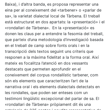
Baixa), i d’altra banda, es proposa representar una
eina per al coneixement del «tarbener» o «parlar de
sa», la varietat dialectal local de Tàrbena. El treball
està estructurat en dos apartats: la «presentació» i el
«rondallari de Tàrbena». En la «presentació» es
donen les claus per a entendre la fesomia del treball,
que parteix d’una metodologia d’investigació basada
en el treball de camp sobre fonts orals i en la
transcripció dels textos seguint uns criteris que
responen a la màxima fidelitat a la forma oral. Així
mateix es focalitza l’atenció en dos vessants
destacats que permeten aprofundir en el
coneixement del corpus rondallístic tarbener, com
són els elements que caracteritzen l’art de la
narrativa oral i els elements dialectals detectats en
les rondalles, que poden ser enteses com un
testimoni lingüístic excepcional del parlar de sa. El
«rondallari de Tàrbena» pròpiament dit és una