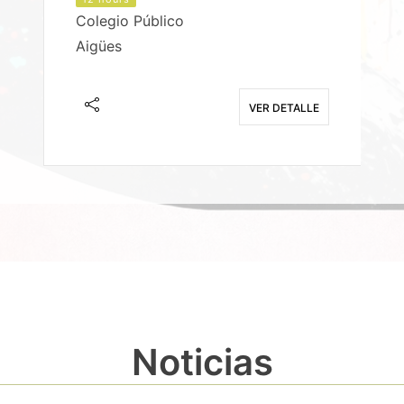
Colegio Público
Aigües
E
VER DETALLE
Noticias