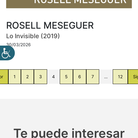
ROSELL MESEGUER
Lo Invisible (2019)
30/03/2026
or
1
2
3
4
5
6
7
…
12
Si
Te puede interesar