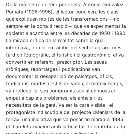
De la mà del reporter i periodista Antonio González
Pomata (1926-1996), el lector coneixerà les claus
que expliquen moltes de les transformacions —no
sempre en la bona direcció— que va experimentar la
societat alacantina entre les dècades de 1950 i 1990.
La mirada crítica de la realitat sobre la qual
informava, primer en l’àmbit del sector agrari i més
tard en l’etnogràfic, el turístic i el gastronòmic, el va
convertir en referent i prescriptor. Les seues
cròniques, reportatges i publicacions van
documentar la desaparició de paisatges, oficis,
tradicions, modes i estils de vida i, al mateix temps,
van reflectir el seu compromís social en mostrar
empatia cap als problemes, els anhels i les
necessitats de la gent. Va ser la cara visible i el
protagonista indiscutible del projecte «Menjars de la
terra», una iniciativa que va posar en marxa el 1985
el diari
Información
amb la finalitat de contribuir a la
recuperació de les tradicions culinàries i