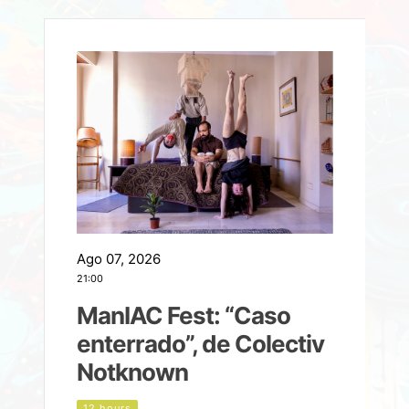
Ago 07, 2026
A
21:00
2
ManIAC Fest: “Caso
a
enterrado”, de Colectiv
Notknown
n
12 hours