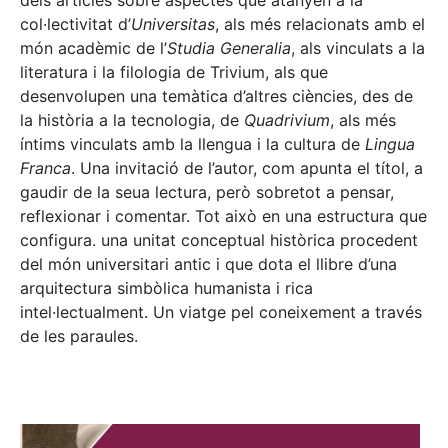
dels articles sobre aspectes que atanyen a la
col·lectivitat d’
Universitas
, als més relacionats amb el
món acadèmic de l’
Studia Generalia
, als vinculats a la
literatura i la filologia de Trivium, als que
desenvolupen una temàtica d’altres ciències, des de
la història a la tecnologia, de
Quadrivium
, als més
íntims vinculats amb la llengua i la cultura de
Lingua
Franca
. Una invitació de l’autor, com apunta el títol, a
gaudir de la seua lectura, però sobretot a pensar,
reflexionar i comentar. Tot això en una estructura que
configura. una unitat conceptual històrica procedent
del món universitari antic i que dota el llibre d’una
arquitectura simbòlica humanista i rica
intel·lectualment. Un viatge pel coneixement a través
de les paraules.