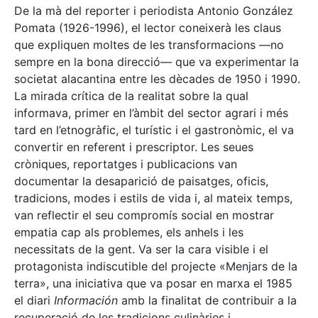
De la mà del reporter i periodista Antonio González
Pomata (1926-1996), el lector coneixerà les claus
que expliquen moltes de les transformacions —no
sempre en la bona direcció— que va experimentar la
societat alacantina entre les dècades de 1950 i 1990.
La mirada crítica de la realitat sobre la qual
informava, primer en l’àmbit del sector agrari i més
tard en l’etnogràfic, el turístic i el gastronòmic, el va
convertir en referent i prescriptor. Les seues
cròniques, reportatges i publicacions van
documentar la desaparició de paisatges, oficis,
tradicions, modes i estils de vida i, al mateix temps,
van reflectir el seu compromís social en mostrar
empatia cap als problemes, els anhels i les
necessitats de la gent. Va ser la cara visible i el
protagonista indiscutible del projecte «Menjars de la
terra», una iniciativa que va posar en marxa el 1985
el diari
Información
amb la finalitat de contribuir a la
recuperació de les tradicions culinàries i