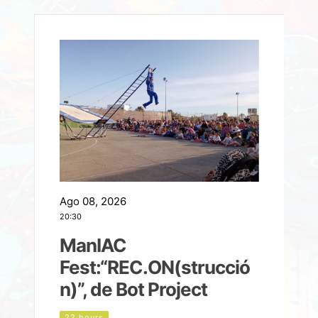
Ago 08, 2026
A
20:30
2
ManIAC
M
a
Fest:“REC.ON(strucció
l
n)”, de Bot Project
22 hours