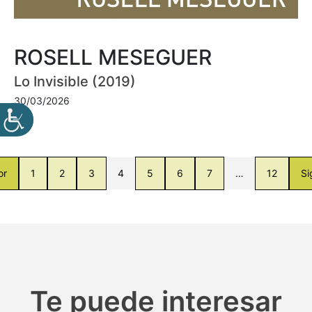
ROSELL MESEGUER
Lo Invisible (2019)
30/03/2026
or
1
2
3
4
5
6
7
…
12
Si
Te puede interesar