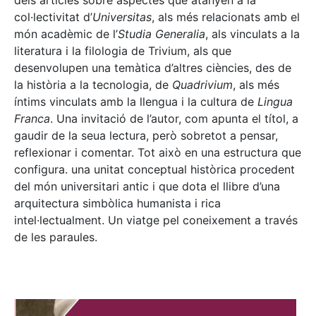
dels articles sobre aspectes que atanyen a la
col·lectivitat d’
Universitas
, als més relacionats amb el
món acadèmic de l’
Studia Generalia
, als vinculats a la
literatura i la filologia de Trivium, als que
desenvolupen una temàtica d’altres ciències, des de
la història a la tecnologia, de
Quadrivium
, als més
íntims vinculats amb la llengua i la cultura de
Lingua
Franca
. Una invitació de l’autor, com apunta el títol, a
gaudir de la seua lectura, però sobretot a pensar,
reflexionar i comentar. Tot això en una estructura que
configura. una unitat conceptual històrica procedent
del món universitari antic i que dota el llibre d’una
arquitectura simbòlica humanista i rica
intel·lectualment. Un viatge pel coneixement a través
de les paraules.