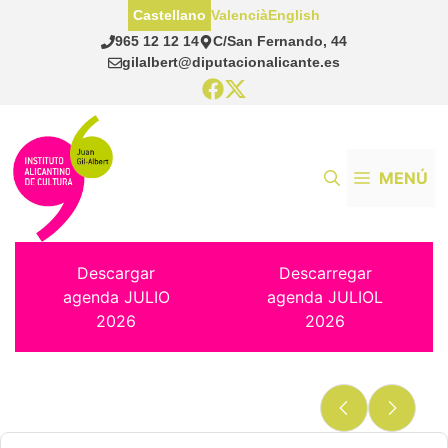
Saltar
Castellano
Valencià
English
al
965 12 12 14
C/San Fernando, 44
contenido
gilalbert@diputacionalicante.es
MENÚ
Descargar
Descarregar
agenda JULIO
agenda JULIOL
2026
2026