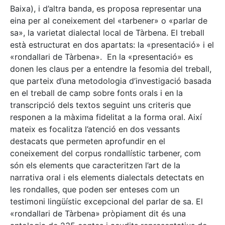
Baixa), i d’altra banda, es proposa representar una
eina per al coneixement del «tarbener» o «parlar de
sa», la varietat dialectal local de Tàrbena. El treball
està estructurat en dos apartats: la «presentació» i el
«rondallari de Tàrbena». En la «presentació» es
donen les claus per a entendre la fesomia del treball,
que parteix d’una metodologia d’investigació basada
en el treball de camp sobre fonts orals i en la
transcripció dels textos seguint uns criteris que
responen a la màxima fidelitat a la forma oral. Així
mateix es focalitza l’atenció en dos vessants
destacats que permeten aprofundir en el
coneixement del corpus rondallístic tarbener, com
són els elements que caracteritzen l’art de la
narrativa oral i els elements dialectals detectats en
les rondalles, que poden ser enteses com un
testimoni lingüístic excepcional del parlar de sa. El
«rondallari de Tàrbena» pròpiament dit és una