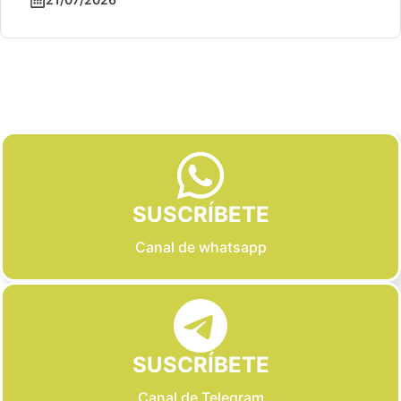
Slide 2 of 6
SUSCRÍBETE
Canal de whatsapp
SUSCRÍBETE
Canal de Telegram