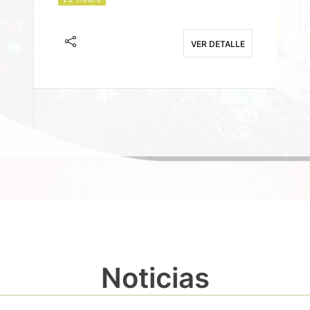
J
F
VER DETALLE
E
Noticias