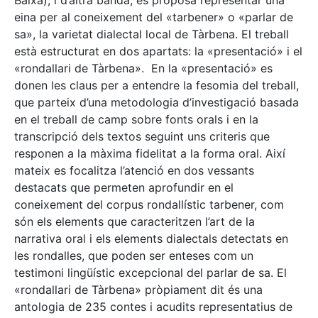
Baixa), i d’altra banda, es proposa representar una
eina per al coneixement del «tarbener» o «parlar de
sa», la varietat dialectal local de Tàrbena. El treball
està estructurat en dos apartats: la «presentació» i el
«rondallari de Tàrbena». En la «presentació» es
donen les claus per a entendre la fesomia del treball,
que parteix d’una metodologia d’investigació basada
en el treball de camp sobre fonts orals i en la
transcripció dels textos seguint uns criteris que
responen a la màxima fidelitat a la forma oral. Així
mateix es focalitza l’atenció en dos vessants
destacats que permeten aprofundir en el
coneixement del corpus rondallístic tarbener, com
són els elements que caracteritzen l’art de la
narrativa oral i els elements dialectals detectats en
les rondalles, que poden ser enteses com un
testimoni lingüístic excepcional del parlar de sa. El
«rondallari de Tàrbena» pròpiament dit és una
antologia de 235 contes i acudits representatius de