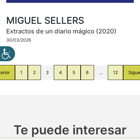
MIGUEL SELLERS
Extractos de un diario mágico (2020)
30/03/2026
erior
1
2
3
4
5
6
…
12
Sigue
Te puede interesar