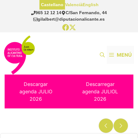
Saltar
Castellano
Valencià
English
al
965 12 12 14
C/San Fernando, 44
contenido
gilalbert@diputacionalicante.es
MENÚ
Descargar
Descarregar
agenda JULIO
agenda JULIOL
2026
2026