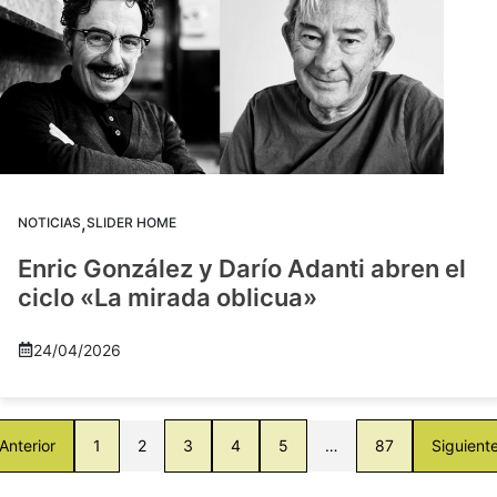
,
NOTICIAS
SLIDER HOME
Enric González y Darío Adanti abren el
ciclo «La mirada oblicua»
24/04/2026
Anterior
1
2
3
4
5
…
87
Siguient