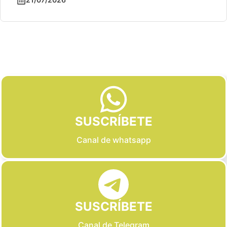
Slide 2 of 6
SUSCRÍBETE
Canal de whatsapp
SUSCRÍBETE
Canal de Telegram