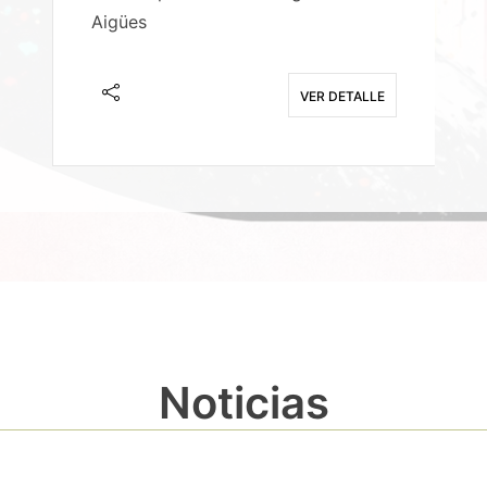
Aigües
A
E
VER DETALLE
Noticias