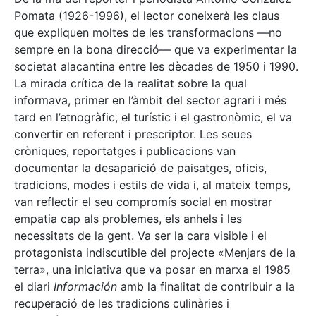
Pomata (1926-1996), el lector coneixerà les claus
que expliquen moltes de les transformacions —no
sempre en la bona direcció— que va experimentar la
societat alacantina entre les dècades de 1950 i 1990.
La mirada crítica de la realitat sobre la qual
informava, primer en l’àmbit del sector agrari i més
tard en l’etnogràfic, el turístic i el gastronòmic, el va
convertir en referent i prescriptor. Les seues
cròniques, reportatges i publicacions van
documentar la desaparició de paisatges, oficis,
tradicions, modes i estils de vida i, al mateix temps,
van reflectir el seu compromís social en mostrar
empatia cap als problemes, els anhels i les
necessitats de la gent. Va ser la cara visible i el
protagonista indiscutible del projecte «Menjars de la
terra», una iniciativa que va posar en marxa el 1985
el diari
Información
amb la finalitat de contribuir a la
recuperació de les tradicions culinàries i