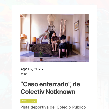
Ago 07, 2026
A
21:00
2
e
“Caso enterrado”, de
Colectiv Notknown
d
27 hours
Pista deportiva del Colegio Público
P