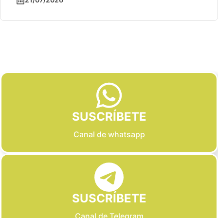
Slide 2 of 6
SUSCRÍBETE
Canal de whatsapp
SUSCRÍBETE
Canal de Telegram