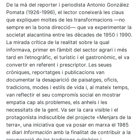
De la mà del reporter i periodista Antonio González
Pomata (1926-1996), el lector coneixerà les claus
que expliquen moltes de les transformacions —no
sempre en la bona direcció— que va experimentar la
societat alacantina entre les dècades de 1950 i 1990.
La mirada crítica de la realitat sobre la qual
informava, primer en l’àmbit del sector agrari i més
tard en l’etnogràfic, el turístic i el gastronòmic, el va
convertir en referent i prescriptor. Les seues
cròniques, reportatges i publicacions van
documentar la desaparició de paisatges, oficis,
tradicions, modes i estils de vida i, al mateix temps,
van reflectir el seu compromís social en mostrar
empatia cap als problemes, els anhels i les
necessitats de la gent. Va ser la cara visible i el
protagonista indiscutible del projecte «Menjars de la
terra», una iniciativa que va posar en marxa el 1985
el diari
Información
amb la finalitat de contribuir a la
recuperació de les tradicions culinàries i