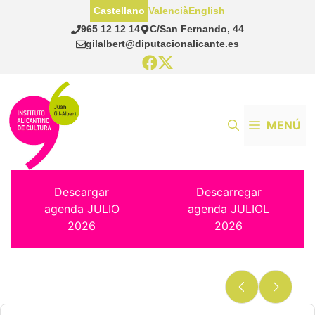
Saltar
Castellano
Valencià
English
al
965 12 12 14
C/San Fernando, 44
contenido
gilalbert@diputacionalicante.es
MENÚ
Descargar
Descarregar
agenda JULIO
agenda JULIOL
2026
2026