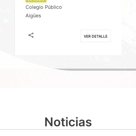
Colegio Público
Aigües
E
VER DETALLE
Noticias