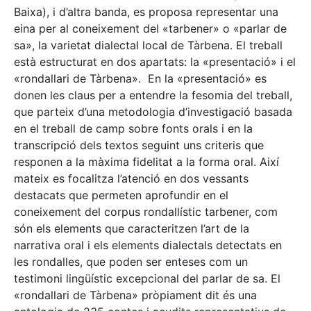
Baixa), i d’altra banda, es proposa representar una
eina per al coneixement del «tarbener» o «parlar de
sa», la varietat dialectal local de Tàrbena. El treball
està estructurat en dos apartats: la «presentació» i el
«rondallari de Tàrbena». En la «presentació» es
donen les claus per a entendre la fesomia del treball,
que parteix d’una metodologia d’investigació basada
en el treball de camp sobre fonts orals i en la
transcripció dels textos seguint uns criteris que
responen a la màxima fidelitat a la forma oral. Així
mateix es focalitza l’atenció en dos vessants
destacats que permeten aprofundir en el
coneixement del corpus rondallístic tarbener, com
són els elements que caracteritzen l’art de la
narrativa oral i els elements dialectals detectats en
les rondalles, que poden ser enteses com un
testimoni lingüístic excepcional del parlar de sa. El
«rondallari de Tàrbena» pròpiament dit és una