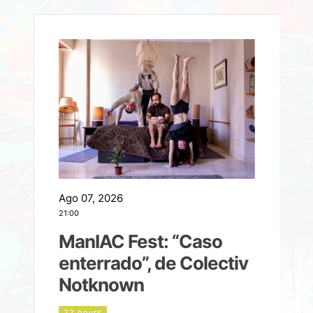
Ago 07, 2026
A
21:00
2
ManIAC Fest: “Caso
a
enterrado”, de Colectiv
Notknown
d
22 hours