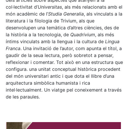
dels articles sobre aspectes que atanyen a la
col·lectivitat d’
Universitas
, als més relacionats amb el
món acadèmic de l’
Studia Generalia
, als vinculats a la
literatura i la filologia de Trivium, als que
desenvolupen una temàtica d’altres ciències, des de
la història a la tecnologia, de
Quadrivium
, als més
íntims vinculats amb la llengua i la cultura de
Lingua
Franca
. Una invitació de l’autor, com apunta el títol, a
gaudir de la seua lectura, però sobretot a pensar,
reflexionar i comentar. Tot això en una estructura que
configura. una unitat conceptual històrica procedent
del món universitari antic i que dota el llibre d’una
arquitectura simbòlica humanista i rica
intel·lectualment. Un viatge pel coneixement a través
de les paraules.