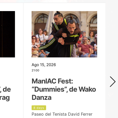
Ago 15, 2026
Ag
21:00
19
ManIAC Fest:
M
, de
“Dummies”, de Wako
n
rag
Danza
Í
8 days
9
Paseo del Tenista David Ferrer
Ce