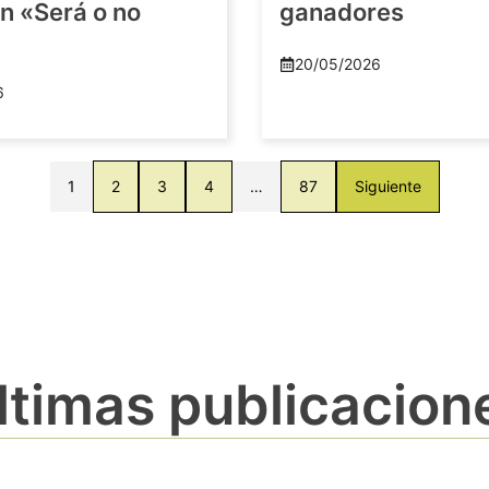
n «Será o no
ganadores
20/05/2026
6
1
2
3
4
…
87
Siguiente
ltimas publicacion