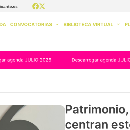
icante.es
DA
CONVOCATORIAS
BIBLIOTECA VIRTUAL
P
gar agenda JULIO 2026
Descarregar agenda JULI
Patrimonio, 
centran est