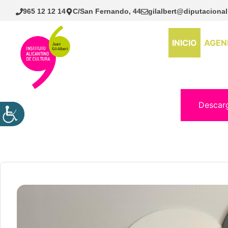
Saltar
965 12 12 14
C/San Fernando, 44
gilalbert@diputacional
al
contenido
INICIO
AGEN
Descar