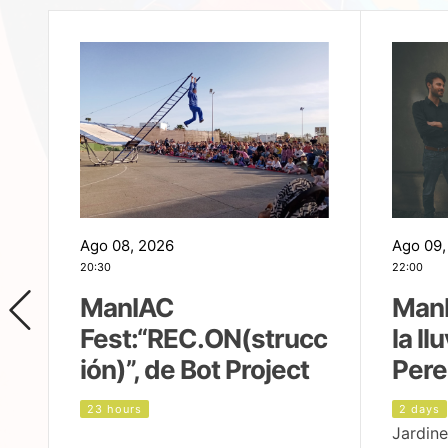
Ago 08, 2026
Ago 09,
20:30
22:00
ManIAC
ManI
Fest:“REC.ON(strucc
la ll
ión)”, de Bot Project
Pere
23 hours
2 days
Jardine