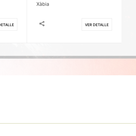
Xàbia
M
DETALLE
VER DETALLE