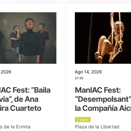
 2026
Ago 14, 2026
21:30
AC Fest: “Baila
ManIAC Fest:
uvia”, de Ana
“Desempolsant”
ira Cuarteto
la Compañía Aic
7 days
s de la Ermita
Plaza de la Libertad