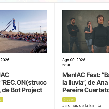
 2026
Ago 09, 2026
22:00
IAC
ManIAC Fest: “B
:“REC.ON(strucc
la lluvia”, de Ana
, de Bot Project
Pereira Cuartet
s
3 days
Jardines de la Ermita