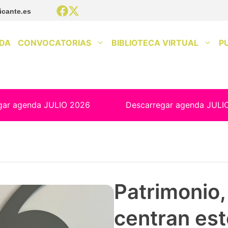
icante.es
DA
CONVOCATORIAS
BIBLIOTECA VIRTUAL
P
gar agenda JULIO 2026
Descarregar agenda JULI
Patrimonio, 
centran est