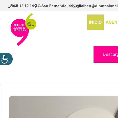
Saltar
965 12 12 14
C/San Fernando, 44
gilalbert@diputacional
al
contenido
INICIO
AGEN
Descar