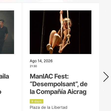
Ago 14, 2026
Ag
21:30
21
aila
ManIAC Fest:
M
“Desempolsant”, de
“
o
la Compañía Aicrag
D
8 days
9
Plaza de la Libertad
Pa