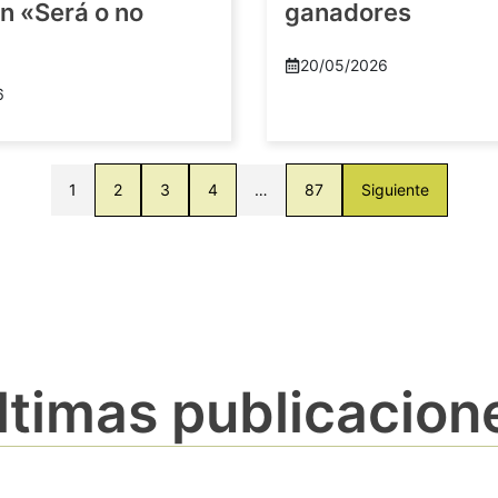
n «Será o no
ganadores
20/05/2026
6
1
2
3
4
…
87
Siguiente
ltimas publicacion