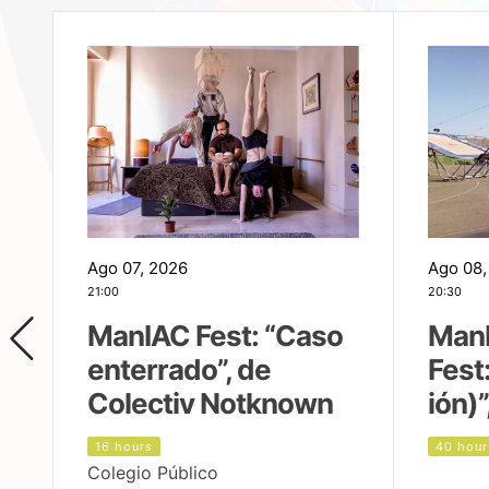
Ago 07, 2026
Ago 08,
21:00
20:30
ManIAC Fest: “Caso
Man
enterrado”, de
Fest
Colectiv Notknown
ión)”
16 hours
40 hour
Colegio Público