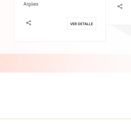
Aigües
E
VER DETALLE